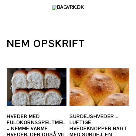
Gå
Skip
Gå
direkte
til
direkte
til
indhold
til
primær
primær
navigation
sidebar
NEM OPSKRIFT
HVEDER MED
SURDEJSHVEDER –
FULDKORNSSPELTMEL
LUFTIGE
– NEMME VARME
HVEDEKNOPPER BAGT
HVEDER, DER OGSÅ VIL
MED SURDEJ. EN