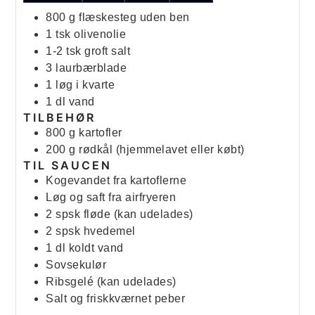
800
g
flæskesteg uden ben
1
tsk
olivenolie
1-2
tsk
groft salt
3
laurbærblade
1
løg i kvarte
1
dl
vand
TILBEHØR
800
g
kartofler
200
g
rødkål (hjemmelavet eller købt)
TIL SAUCEN
Kogevandet fra kartoflerne
Løg og saft fra airfryeren
2
spsk
fløde (kan udelades)
2
spsk
hvedemel
1
dl
koldt vand
Sovsekulør
Ribsgelé (kan udelades)
Salt og friskkværnet peber