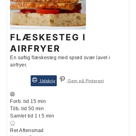
FLÆSKESTEG I
AIRFRYER
En saftig flæskesteg med sprød svær lavet i
airfryer.
Udskriv
Gem på Pinterest
minutter
Forb. tid
15
min
minutter
Tilb. tid
50
min
time
minutter
Samlet tid
1
t
5
min
Ret
Aftensmad