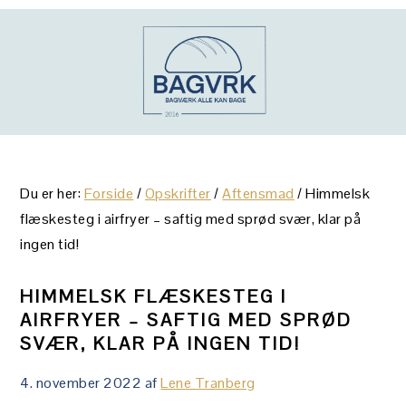
Gå
Skip
Gå
direkte
til
direkte
til
indhold
til
primær
primær
navigation
sidebar
Du er her:
Forside
/
Opskrifter
/
Aftensmad
/
Himmelsk
flæskesteg i airfryer – saftig med sprød svær, klar på
ingen tid!
HIMMELSK FLÆSKESTEG I
AIRFRYER – SAFTIG MED SPRØD
SVÆR, KLAR PÅ INGEN TID!
4. november 2022
af
Lene Tranberg