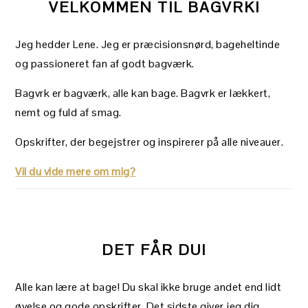
VELKOMMEN TIL BAGVRK!
Jeg hedder Lene. Jeg er præcisionsnørd, bageheltinde
og passioneret fan af godt bagværk.
Bagvrk er bagværk, alle kan bage. Bagvrk er lækkert,
nemt og fuld af smag.
Opskrifter, der begejstrer og inspirerer på alle niveauer.
Vil du vide mere om mig?
DET FÅR DU!
Alle kan lære at bage! Du skal ikke bruge andet end lidt
øvelse og gode opskrifter. Det sidste giver jeg dig.