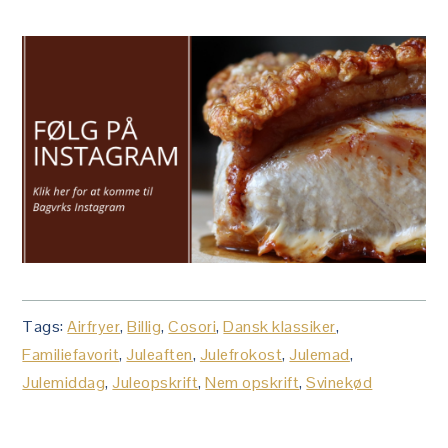
Tags:
Airfryer
,
Billig
,
Cosori
,
Dansk klassiker
,
Familiefavorit
,
Juleaften
,
Julefrokost
,
Julemad
,
Julemiddag
,
Juleopskrift
,
Nem opskrift
,
Svinekød