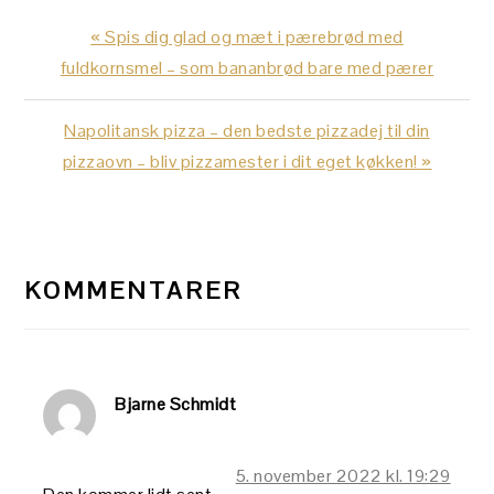
Previous
« Spis dig glad og mæt i pærebrød med
Post:
fuldkornsmel – som bananbrød bare med pærer
Next
Napolitansk pizza – den bedste pizzadej til din
Post:
pizzaovn – bliv pizzamester i dit eget køkken! »
LÆSERINTERAKTIONER
KOMMENTARER
Bjarne Schmidt
5. november 2022 kl. 19:29