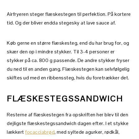
Airfryeren steger flæskestegen til perfektion. På kortere
tid. Og der bliver endda stegesky at lave sauce af.
Køb gerne en større flæskesteg, end du har brug for, og
skær den op i mindre stykker. Til 3-4 personer er
stykker på ca. 800 g passende. De andre stykker fryser
du ned til en anden gang. Flæskestegen kan selvfølgelig
skiftes ud med en ribbenssteg, hvis du foretrækker det.
FLÆSKESTEGSSANDWICH
Resterne af flæskestegen fra opskriften her blev til den
dejligste flæskestegssandwich dagen efter. I et stykke
lækkert
focacciabrød
, med syltede agurker, rødkål,