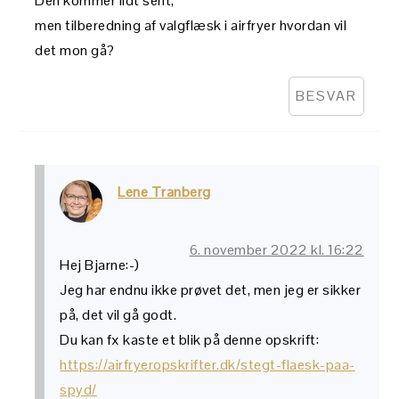
Den kommer lidt sent,
men tilberedning af valgflæsk i airfryer hvordan vil
det mon gå?
BESVAR
Lene Tranberg
6. november 2022 kl. 16:22
Hej Bjarne:-)
Jeg har endnu ikke prøvet det, men jeg er sikker
på, det vil gå godt.
Du kan fx kaste et blik på denne opskrift:
https://airfryeropskrifter.dk/stegt-flaesk-paa-
spyd/