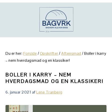
Gå
Skip
Gå
direkte
til
direkte
til
indhold
til
primær
primær
navigation
sidebar
Du er her:
Forside
/
Opskrifter
/
Aftensmad
/
Boller i karry
– nem hverdagsmad og en klassiker!
BOLLER I KARRY – NEM
HVERDAGSMAD OG EN KLASSIKER!
6. januar 2021
af
Lene Tranberg