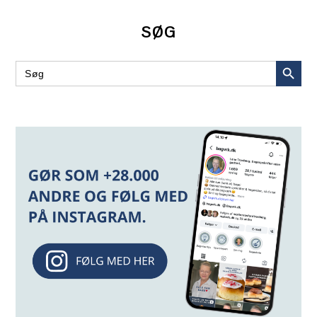
SØG
SEARCH BUT
Search
for: