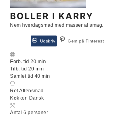
BOLLER I KARRY
Nem hverdagsmad med masser af smag.
Udskriv
Gem på Pinterest
minutter
Forb. tid
20
min
minutter
Tilb. tid
20
min
minutter
Samlet tid
40
min
Ret
Aftensmad
Køkken
Dansk
Antal
6
personer