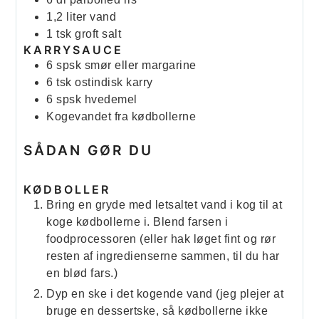
1,2
liter
vand
1
tsk
groft salt
KARRYSAUCE
6
spsk
smør eller margarine
6
tsk
ostindisk karry
6
spsk
hvedemel
Kogevandet fra kødbollerne
SÅDAN GØR DU
KØDBOLLER
Bring en gryde med letsaltet vand i kog til at
koge kødbollerne i. Blend farsen i
foodprocessoren (eller hak løget fint og rør
resten af ingredienserne sammen, til du har
en blød fars.)
Dyp en ske i det kogende vand (jeg plejer at
bruge en dessertske, så kødbollerne ikke