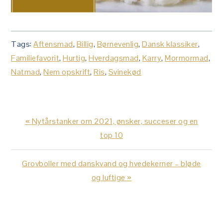
Tags:
Aftensmad
,
Billig
,
Børnevenlig
,
Dansk klassiker
,
Familiefavorit
,
Hurtig
,
Hverdagsmad
,
Karry
,
Mormormad
,
Natmad
,
Nem opskrift
,
Ris
,
Svinekød
Previous
« Nytårstanker om 2021, ønsker, succeser og en
Post:
top 10
Next
Grovboller med danskvand og hvedekerner – bløde
Post:
og luftige »
LÆSERINTERAKTIONER