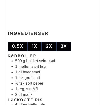
INGREDIENSER
0.5X
1X
2X
3X
KØDBOLLER
500
g
hakket svinekød
1
mellemstort løg
1
dl
hvedemel
1
tsk
groft salt
½
tsk
sort peber
1
æg, str. M/L
2
dl
mælk
LØSKOGTE RIS
6
dl
parboiled ris