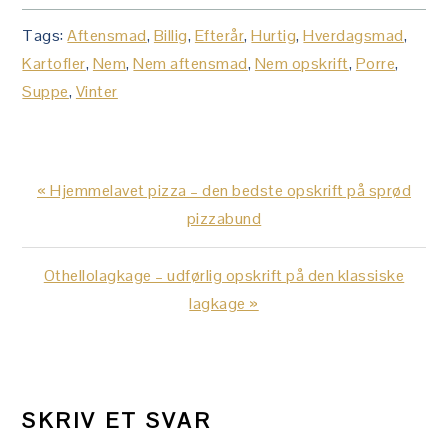
Tags:
Aftensmad
,
Billig
,
Efterår
,
Hurtig
,
Hverdagsmad
,
Kartofler
,
Nem
,
Nem aftensmad
,
Nem opskrift
,
Porre
,
Suppe
,
Vinter
Previous
« Hjemmelavet pizza – den bedste opskrift på sprød
Post:
pizzabund
Next
Othellolagkage – udførlig opskrift på den klassiske
Post:
lagkage »
LÆSERINTERAKTIONER
SKRIV ET SVAR