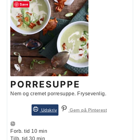
Save
PORRESUPPE
Nem og cremet porresuppe. Frysevenlig.
Udskriv
Gem på Pinterest
minutter
Forb. tid
10
min
minutter
Tilb. tid
30
min