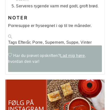
Serveres rygende varm med godt, groft brød.
NOTER
Porresuppe er fryseegnet i op til tre måneder.
Tags
Efterår, Porre, Supernem, Suppe, Vinter
Har du prøvet opskriften?
Lad mig høre,
hvordan den var!