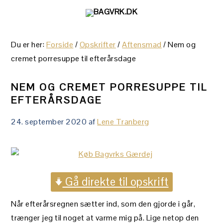
Gå
Skip
Gå
direkte
til
direkte
til
indhold
til
Du er her:
Forside
/
Opskrifter
/
Aftensmad
/
Nem og
primær
primær
cremet porresuppe til efterårsdage
navigation
sidebar
NEM OG CREMET PORRESUPPE TIL
EFTERÅRSDAGE
24. september 2020
af
Lene Tranberg
Gå direkte til opskrift
Når efterårsregnen sætter ind, som den gjorde i går,
trænger jeg til noget at varme mig på. Lige netop den