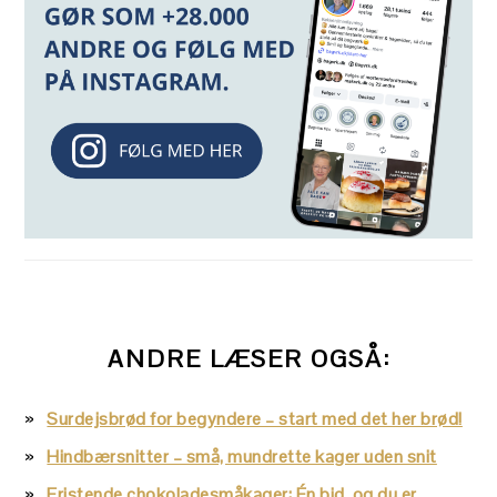
ANDRE LÆSER OGSÅ:
Surdejsbrød for begyndere – start med det her brød!
Hindbærsnitter – små, mundrette kager uden snit
Fristende chokoladesmåkager: Én bid, og du er