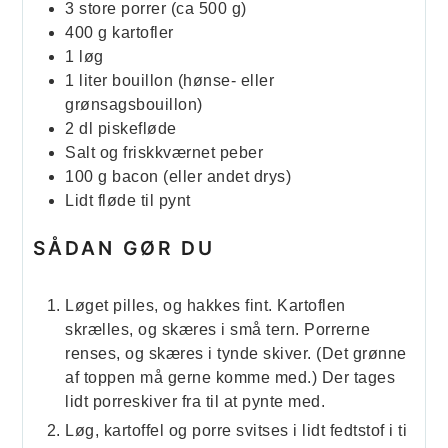
3
store porrer (ca 500 g)
400
g
kartofler
1
løg
1
liter
bouillon (hønse- eller
grønsagsbouillon)
2
dl
piskefløde
Salt og friskkværnet peber
100
g
bacon (eller andet drys)
Lidt fløde til pynt
SÅDAN GØR DU
Løget pilles, og hakkes fint. Kartoflen
skrælles, og skæres i små tern. Porrerne
renses, og skæres i tynde skiver. (Det grønne
af toppen må gerne komme med.) Der tages
lidt porreskiver fra til at pynte med.
Løg, kartoffel og porre svitses i lidt fedtstof i ti