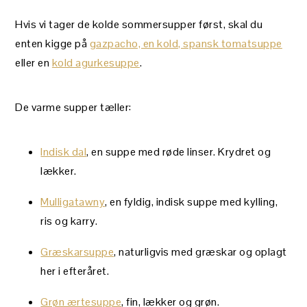
Hvis vi tager de kolde sommersupper først, skal du
enten kigge på
gazpacho, en kold, spansk tomatsuppe
eller en
kold agurkesuppe
.
De varme supper tæller:
Indisk dal
, en suppe med røde linser. Krydret og
lækker.
Mulligatawny
, en fyldig, indisk suppe med kylling,
ris og karry.
Græskarsuppe
, naturligvis med græskar og oplagt
her i efteråret.
Grøn ærtesuppe
, fin, lækker og grøn.