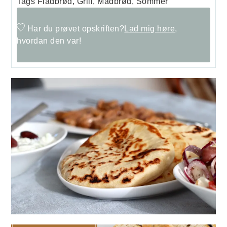
Tags
Fladbrød, Grill, Madbrød, Sommer
Har du prøvet opskriften?
Lad mig høre,
hvordan den var!