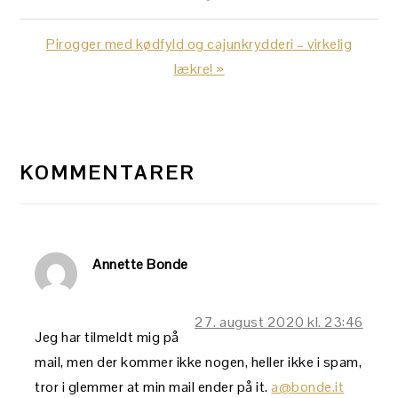
Next
Pirogger med kødfyld og cajunkrydderi – virkelig
Post:
lækre! »
LÆSERINTERAKTIONER
KOMMENTARER
Annette Bonde
27. august 2020 kl. 23:46
Jeg har tilmeldt mig på
mail, men der kommer ikke nogen, heller ikke i spam,
tror i glemmer at min mail ender på it.
a@bonde.it