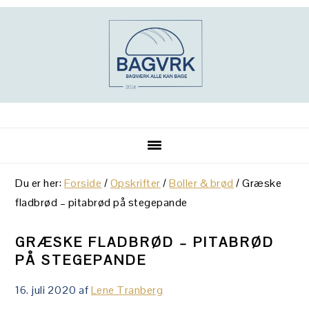
Gå
Skip
Gå
direkte
til
direkte
til
indhold
til
primær
primær
navigation
sidebar
Du er her:
Forside
/
Opskrifter
/
Boller & brød
/
Græske
fladbrød – pitabrød på stegepande
GRÆSKE FLADBRØD – PITABRØD
PÅ STEGEPANDE
16. juli 2020
af
Lene Tranberg