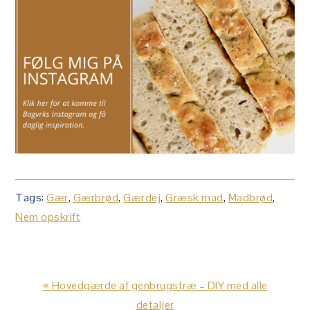
Tags:
Gær
,
Gærbrød
,
Gærdej
,
Græsk mad
,
Madbrød
,
Nem opskrift
Previous
« Hovedgærde af genbrugstræ – DIY med alle
Post:
detaljer