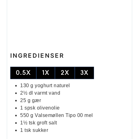
INGREDIENSER
0.5X
1X
2X
3X
130
g
yoghurt naturel
2½
dl
varmt vand
25
g
gær
1
spsk
olivenolie
550
g
Valsemøllen Tipo 00 mel
1½
tsk
groft salt
1
tsk
sukker