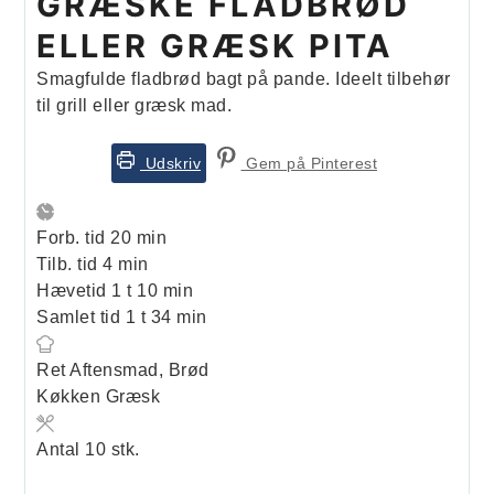
GRÆSKE FLADBRØD
ELLER GRÆSK PITA
Smagfulde fladbrød bagt på pande. Ideelt tilbehør
til grill eller græsk mad.
Udskriv
Gem på Pinterest
minutter
Forb. tid
20
min
minutter
Tilb. tid
4
min
time
minutter
Hævetid
1
t
10
min
time
minutter
Samlet tid
1
t
34
min
Ret
Aftensmad, Brød
Køkken
Græsk
Antal
10
stk.