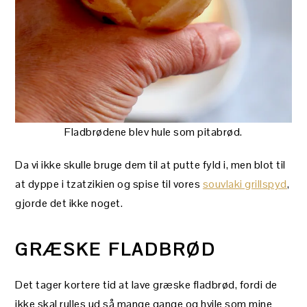
Fladbrødene blev hule som pitabrød.
Da vi ikke skulle bruge dem til at putte fyld i, men blot til
at dyppe i tzatzikien og spise til vores
souvlaki grillspyd
,
gjorde det ikke noget.
GRÆSKE FLADBRØD
Det tager kortere tid at lave græske fladbrød, fordi de
ikke skal rulles ud så mange gange og hvile som mine