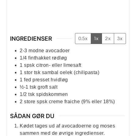
INGREDIENSER
0.5x
1x
2x
3x
2-3
modne avocadoer
1/4
finthakket rødløg
1
spsk
citron- eller limesaft
1
stor tsk sambal oelek (chilipasta)
1
fed
presset hvidløg
½-1
tsk
groft salt
1/2
tsk
spidskommen
2
store spsk
creme fraiche (9% eller 18%)
SÅDAN GØR DU
Kødet tages ud af avocadoerne og moses
sammen med de øvrige ingredienser.