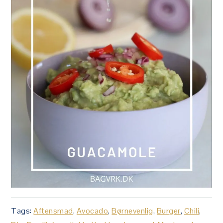
Tags:
Aftensmad
,
Avocado
,
Børnevenlig
,
Burger
,
Chili
,