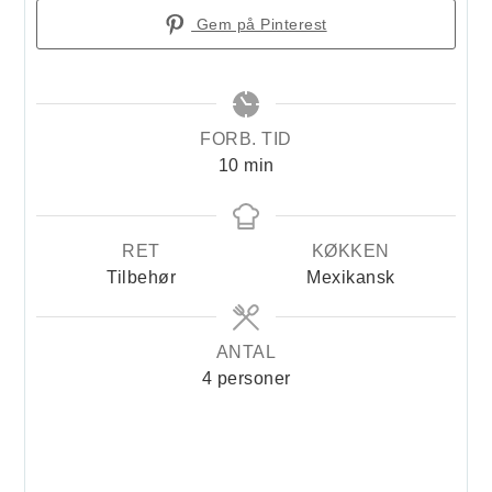
Gem på Pinterest
FORB. TID
minutter
10
min
RET
KØKKEN
Tilbehør
Mexikansk
ANTAL
4
personer