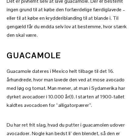
Det er pivnemt selv at lave guacamole. Der er bestemt
ingen grund til at købe den forfærdelige færdiglavede –
eller til at købe en krydderiblanding til at blande i. Til
gengæld får du endda selv lov at bestemme, hvor stærk
den skal være.
GUACAMOLE
Guacamole dateres i Mexico helt tilbage til det 16.
århundrede, hvor man lavede den ved at mose avocado
med løg og tomat. Man mener, at man i Sydamerika har
dyrket avocadoer i 10.000 år(!). I starten af 1900-tallet
kaldtes avocadoen for “alligatorpærer”.
Du har ret frit slag, hvad du putter i guacamolen udover
avocadoer. Nogle kan bedst li’ den blendet, så den er