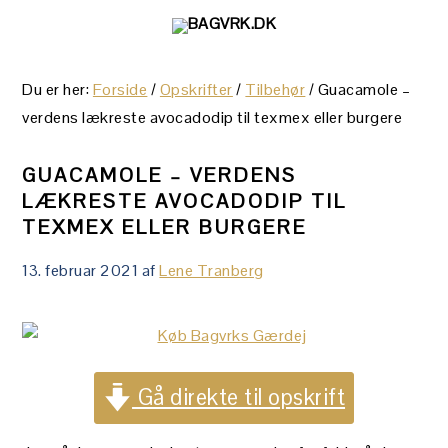
Gå
Skip
Gå
direkte
til
direkte
til
indhold
til
Du er her:
Forside
/
Opskrifter
/
Tilbehør
/
Guacamole –
primær
primær
verdens lækreste avocadodip til texmex eller burgere
navigation
sidebar
GUACAMOLE – VERDENS
LÆKRESTE AVOCADODIP TIL
TEXMEX ELLER BURGERE
13. februar 2021
af
Lene Tranberg
Gå direkte til opskrift