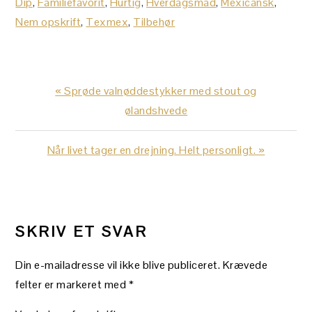
Dip
,
Familiefavorit
,
Hurtig
,
Hverdagsmad
,
Mexicansk
,
Nem opskrift
,
Texmex
,
Tilbehør
Previous
« Sprøde valnøddestykker med stout og
Post:
ølandshvede
Next
Når livet tager en drejning. Helt personligt. »
Post:
LÆSERINTERAKTIONER
SKRIV ET SVAR
Din e-mailadresse vil ikke blive publiceret.
Krævede
felter er markeret med
*