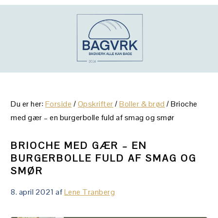
Gå
Skip
Gå
direkte
til
direkte
til
indhold
til
primær
primær
navigation
sidebar
Du er her:
Forside
/
Opskrifter
/
Boller & brød
/
Brioche
med gær – en burgerbolle fuld af smag og smør
BRIOCHE MED GÆR – EN
BURGERBOLLE FULD AF SMAG OG
SMØR
8. april 2021
af
Lene Tranberg