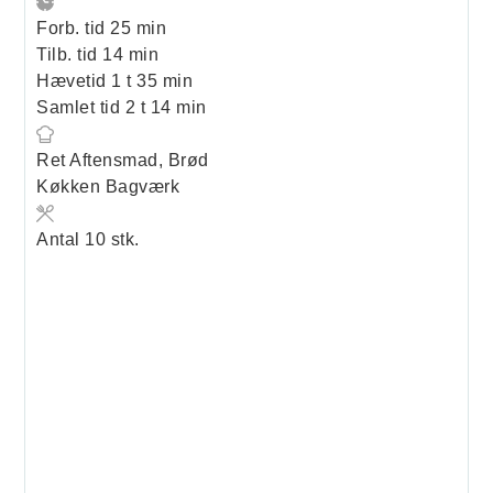
minutter
Forb. tid
25
min
minutter
Tilb. tid
14
min
time
minutter
Hævetid
1
t
35
min
timer
minutter
Samlet tid
2
t
14
min
Ret
Aftensmad, Brød
Køkken
Bagværk
Antal
10
stk.