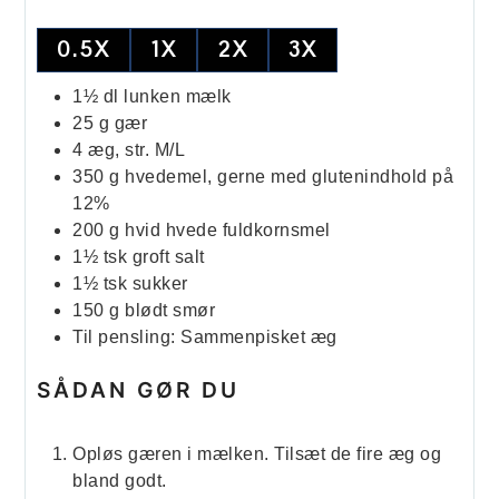
0.5X
1X
2X
3X
1½
dl
lunken mælk
25
g
gær
4
æg, str. M/L
350
g
hvedemel, gerne med glutenindhold på
12%
200
g
hvid hvede fuldkornsmel
1½
tsk
groft salt
1½
tsk
sukker
150
g
blødt smør
Til pensling: Sammenpisket æg
SÅDAN GØR DU
Opløs gæren i mælken. Tilsæt de fire æg og
bland godt.