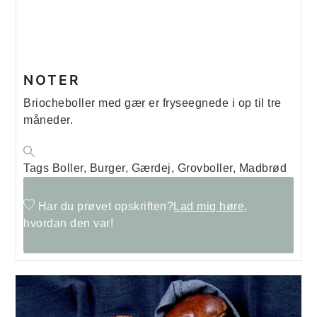
NOTER
Briocheboller med gær er fryseegnede i op til tre
måneder.
Tags
Boller, Burger, Gærdej, Grovboller, Madbrød
Har du prøvet opskriften?
Lad mig høre,
hvordan den var!