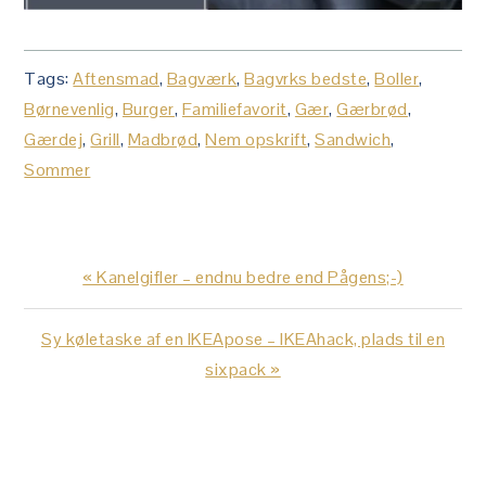
Tags:
Aftensmad
,
Bagværk
,
Bagvrks bedste
,
Boller
,
Børnevenlig
,
Burger
,
Familiefavorit
,
Gær
,
Gærbrød
,
Gærdej
,
Grill
,
Madbrød
,
Nem opskrift
,
Sandwich
,
Sommer
Previous
« Kanelgifler – endnu bedre end Pågens;-)
Post:
Next
Sy køletaske af en IKEApose – IKEAhack, plads til en
Post:
sixpack »
LÆSERINTERAKTIONER