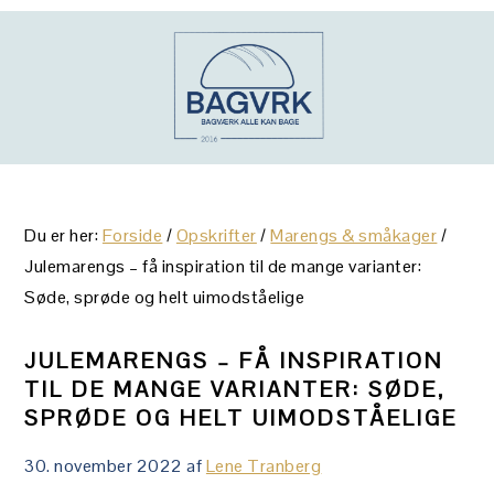
Gå
Skip
Gå
direkte
til
direkte
til
indhold
til
primær
primær
navigation
sidebar
Du er her:
Forside
/
Opskrifter
/
Marengs & småkager
/
Julemarengs – få inspiration til de mange varianter:
Søde, sprøde og helt uimodståelige
JULEMARENGS – FÅ INSPIRATION
TIL DE MANGE VARIANTER: SØDE,
SPRØDE OG HELT UIMODSTÅELIGE
30. november 2022
af
Lene Tranberg