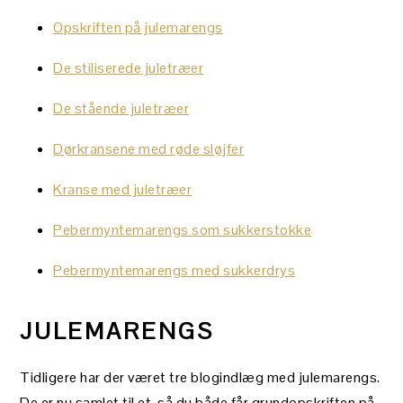
Opskriften på julemarengs
De stiliserede juletræer
De stående juletræer
Dørkransene med røde sløjfer
Kranse med juletræer
Pebermyntemarengs som sukkerstokke
Pebermyntemarengs med sukkerdrys
JULEMARENGS
Tidligere har der været tre blogindlæg med julemarengs.
De er nu samlet til et, så du både får grundopskriften på