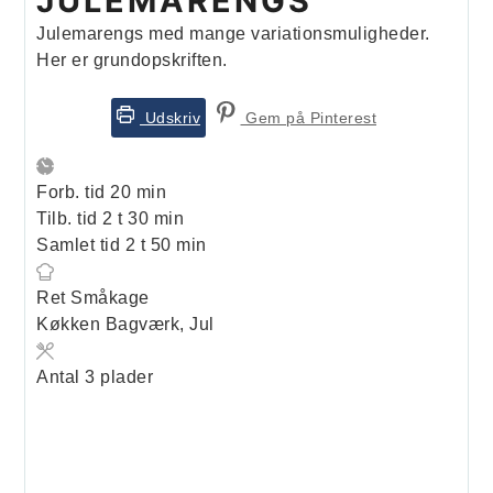
JULEMARENGS
Julemarengs med mange variationsmuligheder.
Her er grundopskriften.
Udskriv
Gem på Pinterest
minutter
Forb. tid
20
min
timer
minutter
Tilb. tid
2
t
30
min
timer
minutter
Samlet tid
2
t
50
min
Ret
Småkage
Køkken
Bagværk, Jul
Antal
3
plader