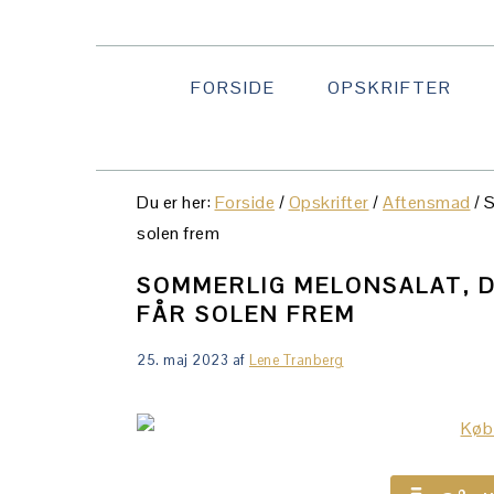
Gå
Skip
Gå
direkte
til
direkte
til
indhold
til
FORSIDE
OPSKRIFTER
primær
primær
navigation
sidebar
Du er her:
Forside
/
Opskrifter
/
Aftensmad
/
S
solen frem
SOMMERLIG MELONSALAT, D
FÅR SOLEN FREM
25. maj 2023
af
Lene Tranberg