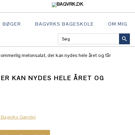
BØGER
BAGVRKS BAGESKOLE
OM MIG
SEARCH BU
Search
NAVIGATION
for:
MENU:
SOCIAL
ommerlig melonsalat, der kan nydes hele året og får
ICONS
ER KAN NYDES HELE ÅRET OG