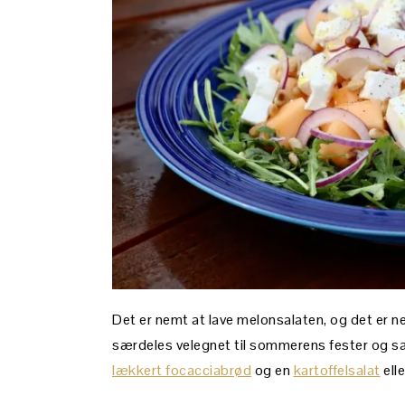
Det er nemt at lave melonsalaten, og det er ne
særdeles velegnet til sommerens fester og s
lækkert focacciabrød
og en
kartoffelsalat
ell