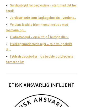
Surdejsbrød for begyndere – start med det her
brød!
Jordbærtærte som Lagkagehusets – verdens…
Verdens bedste blommemarmelade med
rosmarin og…
Ciabattabrød – opskrift på hurtigt eller…
Hvidløgsmarinerede rejer – en nem opskrift
til…
Fødselsdagsboller – de bedste og blødeste
bamseboller
ETISK ANSVARLIG INFLUENT