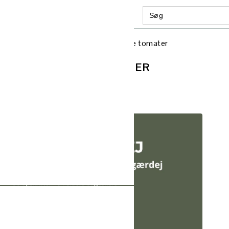
Search
GATION
for:
:
AL
/
Koldhævet grovbrød med soltørrede tomater
S
D SOLTØRREDE TOMATER