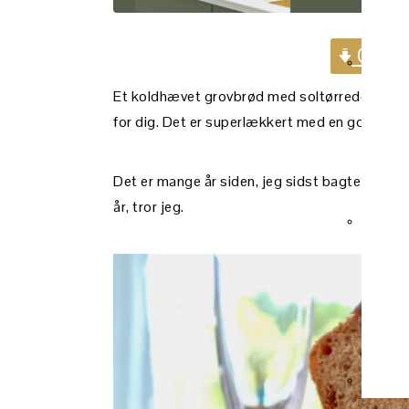
Gå dir
Et koldhævet grovbrød med soltørrede tomater
for dig. Det er superlækkert med en god smag
Det er mange år siden, jeg sidst bagte et k
år, tror jeg.