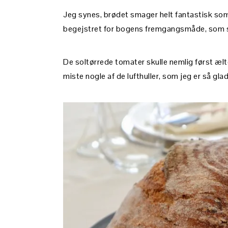
Jeg synes, brødet smager helt fantastisk som t
begejstret for bogens fremgangsmåde, som st
De soltørrede tomater skulle nemlig først ælte
miste nogle af de lufthuller, som jeg er så glad