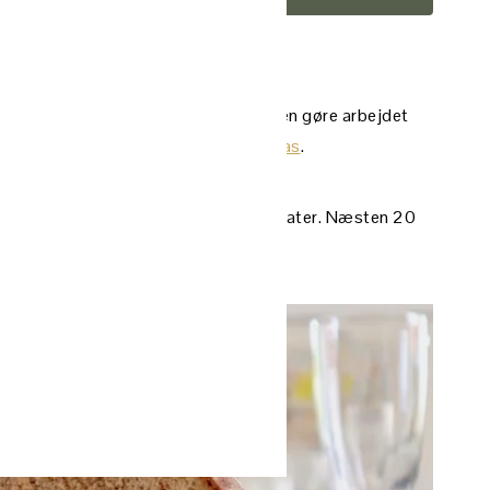
ekte til opskrift
 er nemt at bage, bare du lader tiden gøre arbejdet
 af tomat – og passer perfekt til
tapas
.
oldhævet grovbrød med soltørrede tomater. Næsten 20