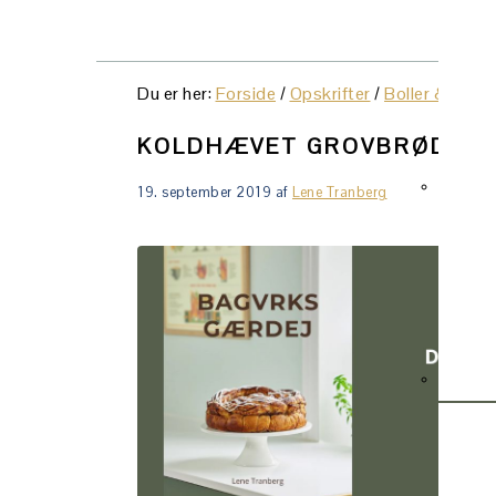
NAVI
MENU
SOCI
Du er her:
Forside
/
Opskrifter
/
Boller & brød
ICON
KOLDHÆVET GROVBRØD ME
19. september 2019
af
Lene Tranberg