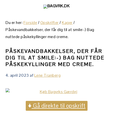
Gå
Skip
Gå
direkte
til
direkte
til
indhold
til
Du er her:
Forside
/
Opskrifter
/
Kager
/
primær
primær
Påskevandbakkelser, der får dig til at smile:-) Bag
navigation
sidebar
nuttede påskekyllinger med creme.
PÅSKEVANDBAKKELSER, DER FÅR
DIG TIL AT SMILE:-) BAG NUTTEDE
PÅSKEKYLLINGER MED CREME.
4. april 2023
af
Lene Tranberg
Gå direkte til opskrift