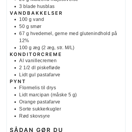
3
blade
husblas
VANDBAKKELSER
100
g
vand
50
g
smør
67
g
hvedemel, gerne med glutenindhold på
12%
100
g
æg (2 æg, str. M/L)
KONDITORCREME
Al vanillecremen
2 1/2
dl
piskefløde
Lidt gul pastafarve
PYNT
Flormelis til drys
Lidt marcipan (måske 5 g)
Orange pastafarve
Sorte sukkerkugler
Rød skovsyre
SÅDAN GØR DU