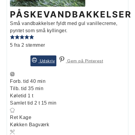
PÅSKEVANDBAKKELSER
Små vandbakkelser fyldt med gul vanillecreme,
pyntet som små kyllinger.
5
fra
2
stemmer
Udskriv
Gem på Pinterest
minutter
Forb. tid
40
min
minutter
Tilb. tid
35
min
time
Køletid
1
t
timer
minutter
Samlet tid
2
t
15
min
Ret
Kage
Køkken
Bagværk