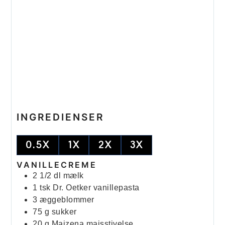
INGREDIENSER
0.5X
1X
2X
3X
VANILLECREME
2 1/2
dl
mælk
1
tsk
Dr. Oetker vanillepasta
3
æggeblommer
75
g
sukker
20
g
Maizena majsstivelse