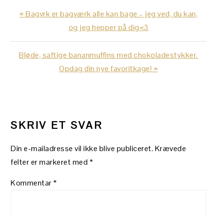
Previous
« Bagvrk er bagværk alle kan bage – jeg ved, du kan,
Post:
og jeg hepper på dig<3
Next
Bløde, saftige bananmuffins med chokoladestykker.
Post:
Opdag din nye favoritkage! »
LÆSERINTERAKTIONER
SKRIV ET SVAR
Din e-mailadresse vil ikke blive publiceret.
Krævede
felter er markeret med
*
Kommentar
*