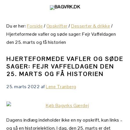
Gå
Skip
Gå
direkte
til
direkte
til
indhold
til
Du er her:
Forside
/
Opskrifter
/
Desserter & drikke
/
primær
primær
Hjerteformede vafler og søde sager: Fejr Vaffeldagen
navigation
sidebar
den 25. marts og få historien
HJERTEFORMEDE VAFLER OG SØDE
SAGER: FEJR VAFFELDAGEN DEN
25. MARTS OG FÅ HISTORIEN
25. marts 2022
af
Lene Tranberg
Dagens indlæg indeholder ikke en ny opskrift, kun links –
og så en historielektion. I dag, den 25. marts er det