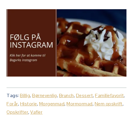
Tags:
Billig
,
Børnevenlig
,
Brunch
,
Dessert
,
Familiefavorit
,
Forår
,
Historie
,
Morgenmad
,
Mormormad
,
Nem opskrift
,
Opskrifter
,
Vafler