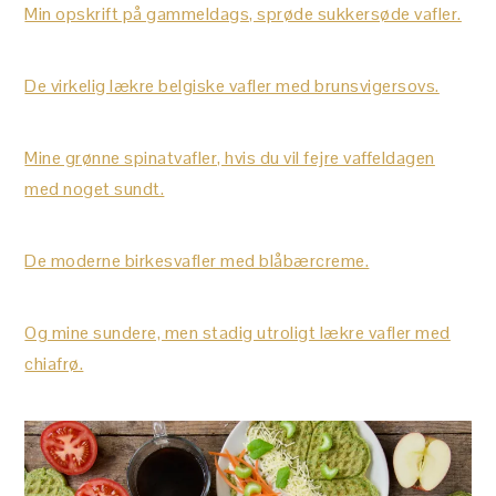
Min opskrift på gammeldags, sprøde sukkersøde vafler.
De virkelig lækre belgiske vafler med brunsvigersovs.
Mine grønne spinatvafler, hvis du vil fejre vaffeldagen
med noget sundt.
De moderne birkesvafler med blåbærcreme.
Og mine sundere, men stadig utroligt lækre vafler med
chiafrø.