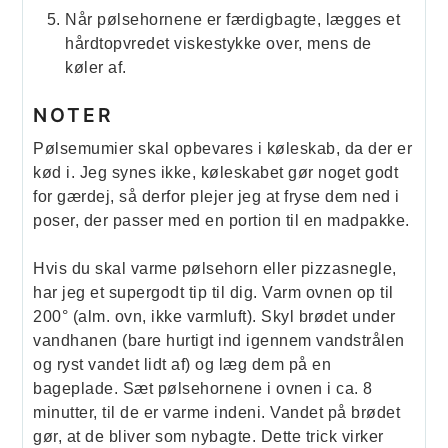
Når pølsehornene er færdigbagte, lægges et
hårdtopvredet viskestykke over, mens de
køler af.
NOTER
Pølsemumier skal opbevares i køleskab, da der er
kød i. Jeg synes ikke, køleskabet gør noget godt
for gærdej, så derfor plejer jeg at fryse dem ned i
poser, der passer med en portion til en madpakke.
Hvis du skal varme pølsehorn eller pizzasnegle,
har jeg et supergodt tip til dig. Varm ovnen op til
200° (alm. ovn, ikke varmluft). Skyl brødet under
vandhanen (bare hurtigt ind igennem vandstrålen
og ryst vandet lidt af) og læg dem på en
bageplade. Sæt pølsehornene i ovnen i ca. 8
minutter, til de er varme indeni. Vandet på brødet
gør, at de bliver som nybagte. Dette trick virker