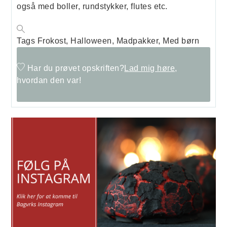
også med boller, rundstykker, flutes etc.
Tags
Frokost, Halloween, Madpakker, Med børn
Har du prøvet opskriften?
Lad mig høre,
hvordan den var!