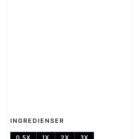
INGREDIENSER
0.5X
1X
2X
3X