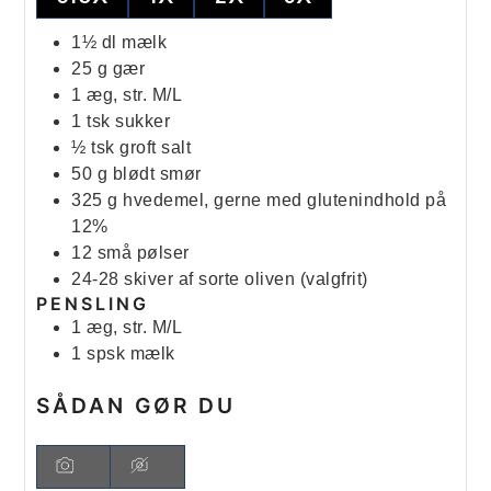
1½
dl
mælk
25
g
gær
1
æg, str. M/L
1
tsk
sukker
½
tsk
groft salt
50
g
blødt smør
325
g
hvedemel, gerne med glutenindhold på
12%
12
små pølser
24-28
skiver
af sorte oliven (valgfrit)
PENSLING
1
æg, str. M/L
1
spsk
mælk
SÅDAN GØR DU