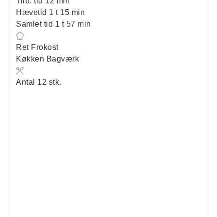
minutter
Tilb. tid
12
min
time
minutter
Hævetid
1
t
15
min
time
minutter
Samlet tid
1
t
57
min
Ret
Frokost
Køkken
Bagværk
Antal
12
stk.