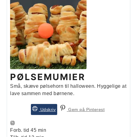
PØLSEMUMIER
Små, skæve pølsehorn til halloween. Hyggelige at
lave sammen med børnene.
Udskriv
Gem på Pinterest
minutter
Forb. tid
45
min