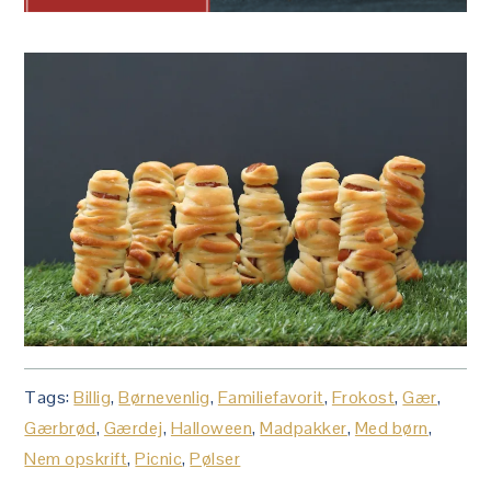
Tags:
Billig
,
Børnevenlig
,
Familiefavorit
,
Frokost
,
Gær
,
Gærbrød
,
Gærdej
,
Halloween
,
Madpakker
,
Med børn
,
Nem opskrift
,
Picnic
,
Pølser