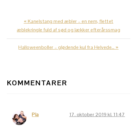
Previous
« Kanelstang med æbler – en nem, flettet
Post:
æblekringle fuld af sød og lækker efterårssmag
Next
Halloweenboller – glødende kul fra Helvede… »
Post:
LÆSERINTERAKTIONER
KOMMENTARER
Pia
17. oktober 2019 kl. 11:47