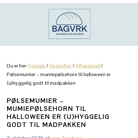
Gå
Skip
Gå
direkte
til
direkte
til
indhold
til
primær
primær
navigation
sidebar
Du er her:
Forside
/
Opskrifter
/
Aftensmad
/
Pølsemumier – mumiepølsehorn til halloween er
(u)hyggelig godt til madpakken
PØLSEMUMIER –
MUMIEPØLSEHORN TIL
HALLOWEEN ER (U)HYGGELIG
GODT TIL MADPAKKEN