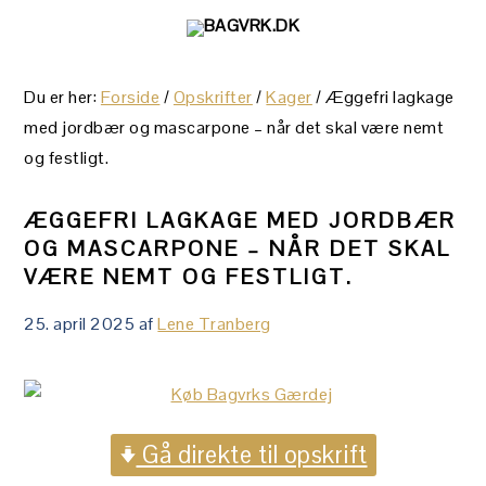
Gå
Skip
Gå
direkte
til
direkte
til
indhold
til
Du er her:
Forside
/
Opskrifter
/
Kager
/
Æggefri lagkage
primær
primær
med jordbær og mascarpone – når det skal være nemt
navigation
sidebar
og festligt.
ÆGGEFRI LAGKAGE MED JORDBÆR
OG MASCARPONE – NÅR DET SKAL
VÆRE NEMT OG FESTLIGT.
25. april 2025
af
Lene Tranberg
Gå direkte til opskrift