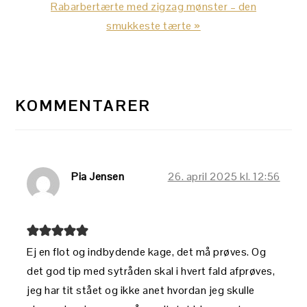
Next
Rabarbertærte med zigzag mønster – den
Post:
smukkeste tærte »
LÆSERINTERAKTIONER
KOMMENTARER
Pia Jensen
26. april 2025 kl. 12:56
Ej en flot og indbydende kage, det må prøves. Og
det god tip med sytråden skal i hvert fald afprøves,
jeg har tit stået og ikke anet hvordan jeg skulle