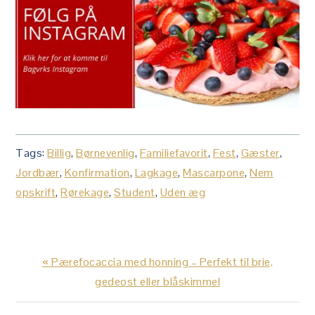
Tags:
Billig
,
Børnevenlig
,
Familiefavorit
,
Fest
,
Gæster
,
Jordbær
,
Konfirmation
,
Lagkage
,
Mascarpone
,
Nem
opskrift
,
Rørekage
,
Student
,
Uden æg
Previous
« Pærefocaccia med honning – Perfekt til brie,
Post:
gedeost eller blåskimmel