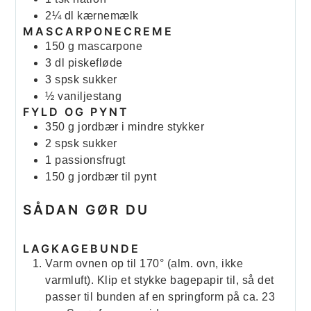
2¼
dl
kærnemælk
MASCARPONECREME
150
g
mascarpone
3
dl
piskefløde
3
spsk
sukker
½
vaniljestang
FYLD OG PYNT
350
g
jordbær
i mindre stykker
2
spsk
sukker
1
passionsfrugt
150
g
jordbær til pynt
SÅDAN GØR DU
LAGKAGEBUNDE
Varm ovnen op til 170° (alm. ovn, ikke
varmluft). Klip et stykke bagepapir til, så det
passer til bunden af en springform på ca. 23