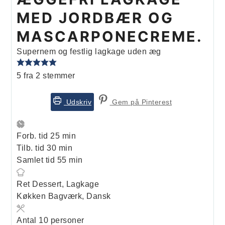
MED JORDBÆR OG
MASCARPONECREME.
Supernem og festlig lagkage uden æg
5
fra
2
stemmer
Udskriv
Gem på Pinterest
minutter
Forb. tid
25
min
minutter
Tilb. tid
30
min
minutter
Samlet tid
55
min
Ret
Dessert, Lagkage
Køkken
Bagværk, Dansk
Antal
10
personer