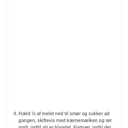
Hæld ⅓ af melet ned til smør og sukker ad
gangen, skiftevis med kærnemælken og rør
godt, indtil alt er blandet. Fortsæt, indtil det