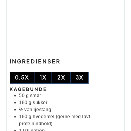
INGREDIENSER
0.5X
1X
2X
3X
KAGEBUNDE
50
g
smør
180
g
sukker
½
vaniljestang
180
g
hvedemel (gerne med lavt
proteinindhold)
1
tsk
natron