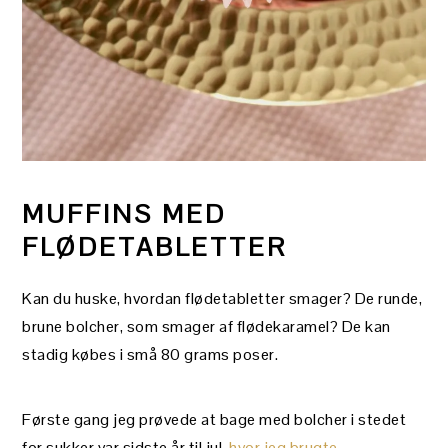
MUFFINS MED
FLØDETABLETTER
Kan du huske, hvordan flødetabletter smager? De runde,
brune bolcher, som smager af flødekaramel? De kan
stadig købes i små 80 grams poser.
Første gang jeg prøvede at bage med bolcher i stedet
for sukker var sidste år til jul,
hvor jeg brugte