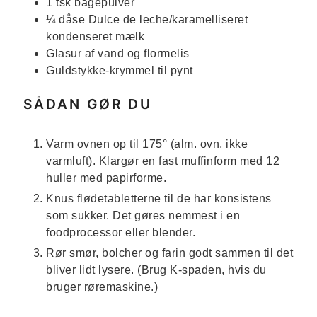
1
tsk
bagepulver
¼
dåse
Dulce de leche/karamelliseret
kondenseret mælk
Glasur af vand og flormelis
Guldstykke-krymmel til pynt
SÅDAN GØR DU
Varm ovnen op til 175° (alm. ovn, ikke
varmluft). Klargør en fast muffinform med 12
huller med papirforme.
Knus flødetabletterne til de har konsistens
som sukker. Det gøres nemmest i en
foodprocessor eller blender.
Rør smør, bolcher og farin godt sammen til det
bliver lidt lysere. (Brug K-spaden, hvis du
bruger røremaskine.)