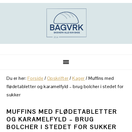
Gå
Skip
Gå
direkte
til
direkte
til
indhold
til
primær
primær
navigation
sidebar
Du er her:
Forside
/
Opskrifter
/
Kager
/
Muffins med
flødetabletter og karamelfyld – brug bolcher i stedet for
sukker
MUFFINS MED FLØDETABLETTER
OG KARAMELFYLD – BRUG
BOLCHER I STEDET FOR SUKKER