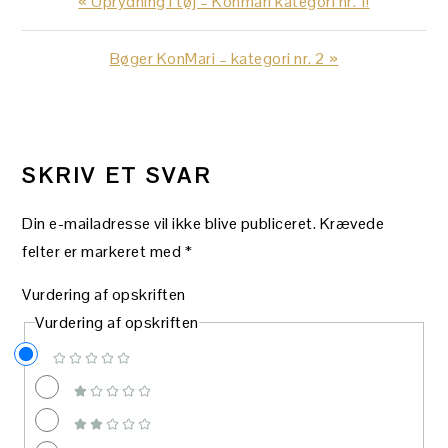
Previous
« Oprydning i tøj – Konmari kategori nr. 1!
Post:
Next
Bøger KonMari – kategori nr. 2 »
Post:
LÆSERINTERAKTIONER
SKRIV ET SVAR
Din e-mailadresse vil ikke blive publiceret.
Krævede
felter er markeret med
*
Vurdering af opskriften
Vurdering af opskriften