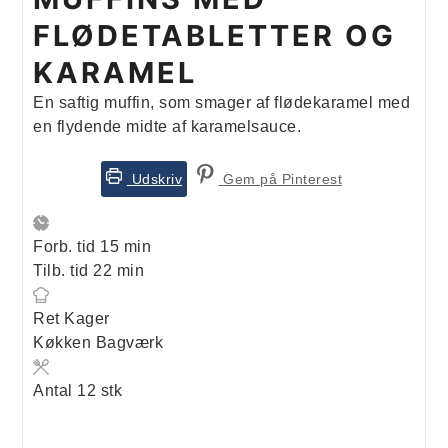
FLØDETABLETTER OG
KARAMEL
En saftig muffin, som smager af flødekaramel med
en flydende midte af karamelsauce.
Udskriv
Gem på Pinterest
minutter
Forb. tid
15
min
minutter
Tilb. tid
22
min
Ret
Kager
Køkken
Bagværk
Antal
12
stk