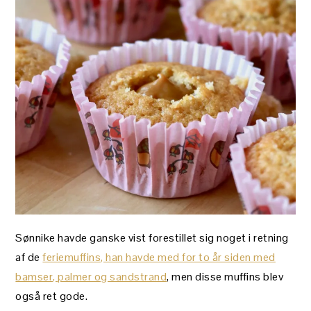
Sønnike havde ganske vist forestillet sig noget i retning
af de
feriemuffins, han havde med for to år siden med
bamser, palmer og sandstrand
, men disse muffins blev
også ret gode.