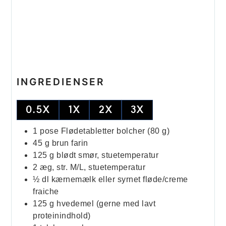
INGREDIENSER
0.5X
1X
2X
3X
1
pose
Flødetabletter bolcher (80 g)
45
g
brun farin
125
g
blødt smør, stuetemperatur
2
æg, str. M/L, stuetemperatur
½
dl
kærnemælk eller syrnet fløde/creme
fraiche
125
g
hvedemel (gerne med lavt
proteinindhold)