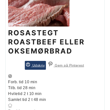
ROSASTEGT
ROASTBEEF ELLER
OKSEMØRBRAD
Udskriv
Gem på Pinterest
minutter
Forb. tid
10
min
minutter
Tilb. tid
28
min
timer
minutter
Hviletid
2
t
10
min
timer
minutter
Samlet tid
2
t
48
min