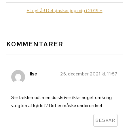
Post:
Next
Et nyt år! Det ønsker jeg mig i 2019 »
Post:
LÆSERINTERAKTIONER
KOMMENTARER
Ilse
26. december 2021 kl. 11:57
Ser lækker ud, men du skriver ikke noget omkring
vægten af kødet? Det er måske underordnet
BESVAR