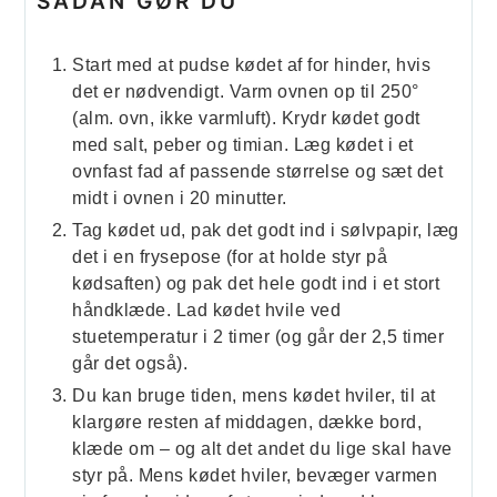
SÅDAN GØR DU
Start med at pudse kødet af for hinder, hvis
det er nødvendigt. Varm ovnen op til 250°
(alm. ovn, ikke varmluft). Krydr kødet godt
med salt, peber og timian. Læg kødet i et
ovnfast fad af passende størrelse og sæt det
midt i ovnen i 20 minutter.
Tag kødet ud, pak det godt ind i sølvpapir, læg
det i en frysepose (for at holde styr på
kødsaften) og pak det hele godt ind i et stort
håndklæde. Lad kødet hvile ved
stuetemperatur i 2 timer (og går der 2,5 timer
går det også).
Du kan bruge tiden, mens kødet hviler, til at
klargøre resten af middagen, dække bord,
klæde om – og alt det andet du lige skal have
styr på. Mens kødet hviler, bevæger varmen