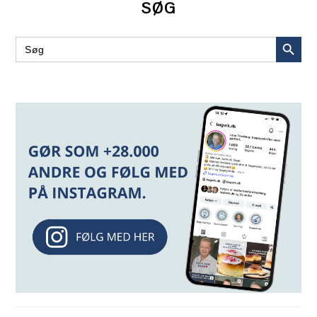
SØG
SEARCH BUT
Search
for: