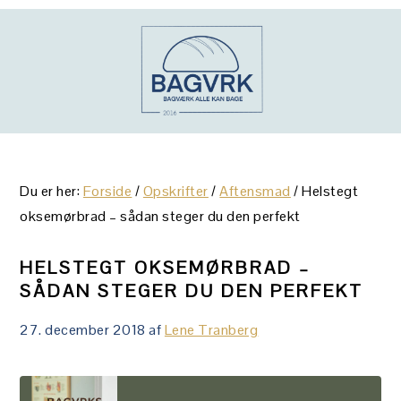
Gå
Skip
Gå
direkte
til
direkte
til
indhold
til
primær
primær
navigation
sidebar
Du er her:
Forside
/
Opskrifter
/
Aftensmad
/
Helstegt
oksemørbrad – sådan steger du den perfekt
HELSTEGT OKSEMØRBRAD –
SÅDAN STEGER DU DEN PERFEKT
27. december 2018
af
Lene Tranberg