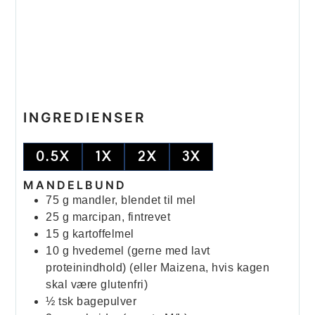
INGREDIENSER
0.5X
1X
2X
3X
MANDELBUND
75
g
mandler, blendet til mel
25
g
marcipan, fintrevet
15
g
kartoffelmel
10
g
hvedemel (gerne med lavt
proteinindhold)
(eller Maizena, hvis kagen
skal være glutenfri)
½
tsk
bagepulver