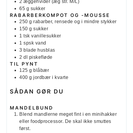
2
æggehvider (æg str. M/L)
65
g
sukker
RABARBERKOMPOT OG -MOUSSE
250
g
rabarber, rensede og i mindre stykker
150
g
sukker
1
tsk
vanillesukker
1
spsk
vand
3
blade
husblas
2
dl
piskefløde
TIL PYNT
125
g
blåbær
400
g
jordbær i kvarte
SÅDAN GØR DU
MANDELBUND
Blend mandlerne meget fint i en minihakker
eller foodprocessor. De skal ikke smuttes
først.