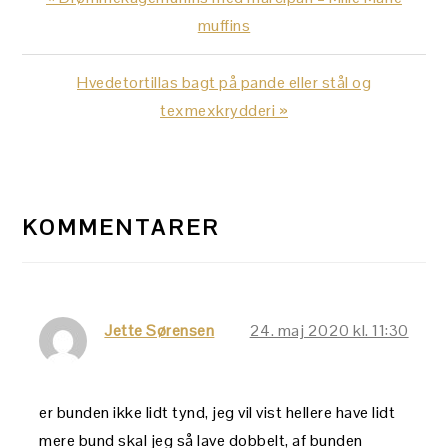
Post:
muffins
Next
Hvedetortillas bagt på pande eller stål og
Post:
texmexkrydderi »
LÆSERINTERAKTIONER
KOMMENTARER
Jette Sørensen
24. maj 2020 kl. 11:30
er bunden ikke lidt tynd, jeg vil vist hellere have lidt
mere bund skal jeg så lave dobbelt, af bunden