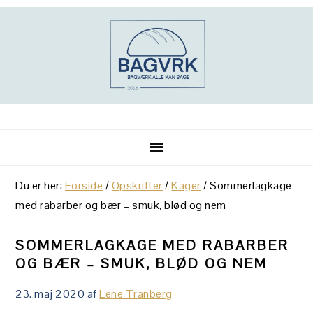
Gå
Skip
Gå
direkte
til
direkte
til
indhold
til
primær
primær
navigation
sidebar
Du er her:
Forside
/
Opskrifter
/
Kager
/
Sommerlagkage
med rabarber og bær – smuk, blød og nem
SOMMERLAGKAGE MED RABARBER
OG BÆR – SMUK, BLØD OG NEM
23. maj 2020
af
Lene Tranberg