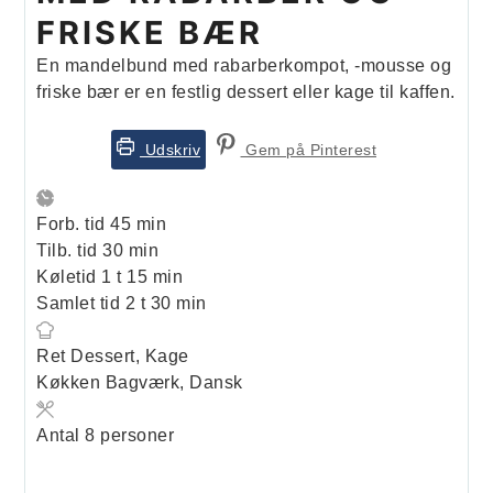
FRISKE BÆR
En mandelbund med rabarberkompot, -mousse og
friske bær er en festlig dessert eller kage til kaffen.
Udskriv
Gem på Pinterest
minutter
Forb. tid
45
min
minutter
Tilb. tid
30
min
time
minutter
Køletid
1
t
15
min
timer
minutter
Samlet tid
2
t
30
min
Ret
Dessert, Kage
Køkken
Bagværk, Dansk
Antal
8
personer