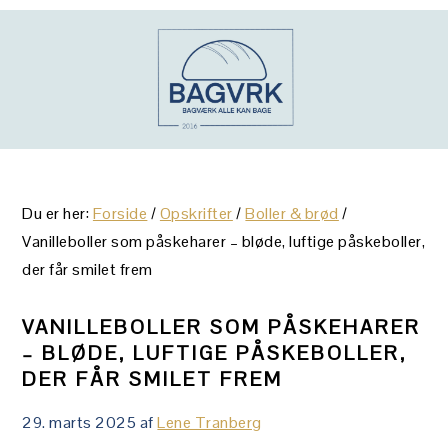
Gå
Skip
Gå
direkte
til
direkte
til
indhold
til
primær
primær
navigation
sidebar
Du er her:
Forside
/
Opskrifter
/
Boller & brød
/
Vanilleboller som påskeharer – bløde, luftige påskeboller,
der får smilet frem
VANILLEBOLLER SOM PÅSKEHARER
– BLØDE, LUFTIGE PÅSKEBOLLER,
DER FÅR SMILET FREM
29. marts 2025
af
Lene Tranberg