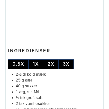
INGREDIENSER
0.5X
1X
2X
3X
2½
dl
kold mælk
25
g
gær
40
g
sukker
1
æg, str. M/L
¼
tsk
groft salt
2
tsk
vanillesukker