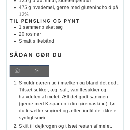
125
g
blødt smør, stuetemperatur
475
g
hvedemel, gerne med glutenindhold på
12%
TIL PENSLING OG PYNT
1
sammenpisket æg
20
rosiner
Smalt silkebånd
SÅDAN GØR DU
Smuldr gæren ud i mælken og bland det godt.
Tilsæt sukker, æg, salt, vanillesukker og
halvdelen af melet. Ælt det godt sammen
(gerne med K-spaden i din røremaskine), før
du tilsætter smørret og ælter, indtil der ikke er
synligt smør.
Skift til dejkrogen og tilsæt resten af melet.