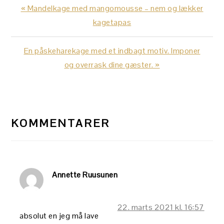
Previous
« Mandelkage med mangomousse – nem og lækker
Post:
kagetapas
Next
En påskeharekage med et indbagt motiv. Imponer
Post:
og overrask dine gæster. »
LÆSERINTERAKTIONER
KOMMENTARER
Annette Ruusunen
22. marts 2021 kl. 16:57
absolut en jeg må lave