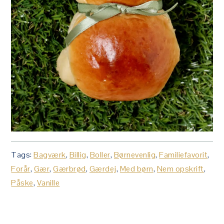
Tags:
Bagværk
,
Billig
,
Boller
,
Børnevenlig
,
Familiefavorit
,
Forår
,
Gær
,
Gærbrød
,
Gærdej
,
Med børn
,
Nem opskrift
,
Påske
,
Vanille