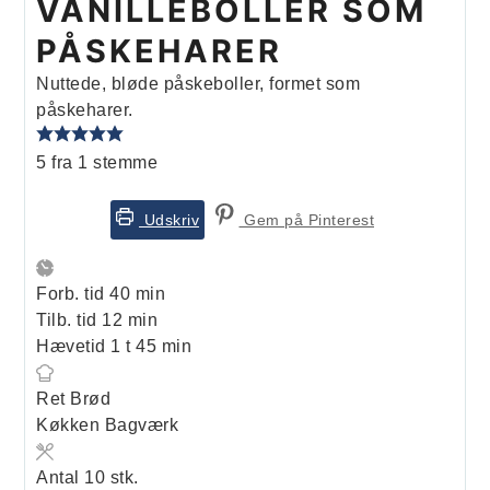
VANILLEBOLLER SOM
PÅSKEHARER
Nuttede, bløde påskeboller, formet som
påskeharer.
5
fra 1 stemme
Udskriv
Gem på Pinterest
minutter
Forb. tid
40
min
minutter
Tilb. tid
12
min
time
minutter
Hævetid
1
t
45
min
Ret
Brød
Køkken
Bagværk
Antal
10
stk.