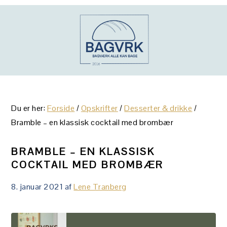
Gå
Skip
Gå
direkte
til
direkte
til
indhold
til
primær
primær
navigation
sidebar
Du er her:
Forside
/
Opskrifter
/
Desserter & drikke
/
Bramble – en klassisk cocktail med brombær
BRAMBLE – EN KLASSISK
COCKTAIL MED BROMBÆR
8. januar 2021
af
Lene Tranberg