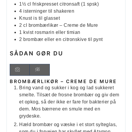
1½
cl
friskpresset citronsaft (1 spsk)
4
isterninger til shakeren
Knust is til glasset
2
cl
brombærlikør – Creme de Mure
1
kvist
rosmarin eller timian
2
brombær eller en citronskive til pynt
SÅDAN GØR DU
BROMBÆRLIKØR – CREME DE MURE
Bring vand og sukker i kog og lad sukkeret
smelte. Tilsæt de frosne brombær og giv dem
et opkog, så der ikke er fare for bakterier på
dem. Mos bærrene en smule med en
grydeske.
Hæld brombær og væske i et stort sylteglas,
som du i forvejen har skyllet med Atamon.