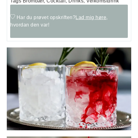
Tags
Brombær, Cocktail, Drinks, Velkomstdrink
Har du prøvet opskriften?
Lad mig høre,
hvordan den var!