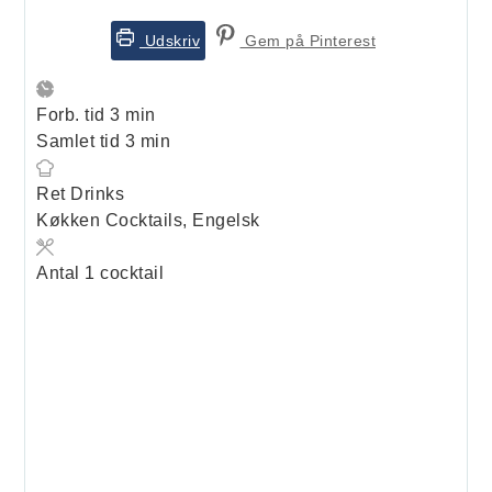
Udskriv
Gem på Pinterest
minutter
Forb. tid
3
min
minutter
Samlet tid
3
min
Ret
Drinks
Køkken
Cocktails, Engelsk
Antal
1
cocktail