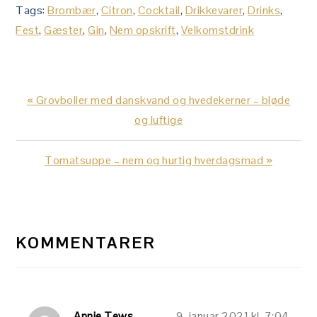
Tags:
Brombær
,
Citron
,
Cocktail
,
Drikkevarer
,
Drinks
,
Fest
,
Gæster
,
Gin
,
Nem opskrift
,
Velkomstdrink
Previous
« Grovboller med danskvand og hvedekerner – bløde
Post:
og luftige
Next
Tomatsuppe – nem og hurtig hverdagsmad »
Post:
LÆSERINTERAKTIONER
KOMMENTARER
Annie Tews
9. januar 2021 kl. 7:04