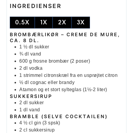
INGREDIENSER
0.5X
1X
2X
3X
BROMBÆRLIKØR – CREME DE MURE,
CA. 8 DL.
1 ½
dl
sukker
¾
dl
vand
600
g
frosne brombær (2 poser)
2
dl
vodka
1
strimmel
citronskræl fra en usprøjtet citron
½
dl
cognac eller brandy
Atamon og et stort sylteglas (1½-2 liter)
SUKKERSIRUP
2
dl
sukker
1
dl
vand
BRAMBLE (SELVE COCKTAILEN)
4 ½
cl
gin (3 spsk)
2
cl
sukkersirup