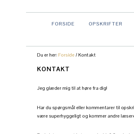
Gå
Skip
Gå
direkte
til
direkte
til
indhold
til
FORSIDE
OPSKRIFTER
primær
primær
navigation
sidebar
Du er her:
Forside
/
Kontakt
KONTAKT
Jeg glæder mig til at høre fra dig!
Har du spørgsmål eller kommentarer til opskri
være superhyggeligt og kommer andre læsere 