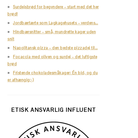
Surdejsbrød for begyndere – start med det her
brød!
Jordbærtærte som Lagkagehusets – verdens…
Hindbærsnitter – små, mundrette kager uden
snit
Napolitansk pizza – den bedste pizzadej til…
Focaccia med oliven og surdej – det luftigste
brød
Fristende chokoladesmåkager: Én bid, og du
er afhængig;-)
ETISK ANSVARLIG INFLUENT