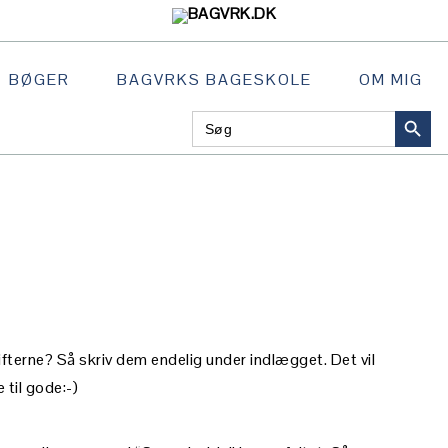
BØGER
BAGVRKS BAGESKOLE
OM MIG
SEARCH BU
Search
NAVIGATION
for:
MENU:
SOCIAL
ICONS
fterne? Så skriv dem endelig under indlægget. Det vil
til gode:-)