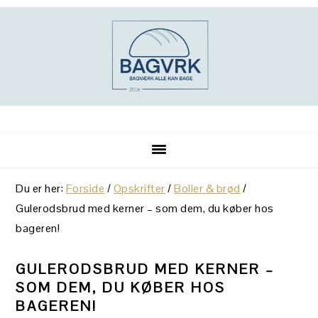
Gå
Skip
Gå
direkte
til
direkte
til
indhold
til
primær
primær
navigation
sidebar
Du er her:
Forside
/
Opskrifter
/
Boller & brød
/
Gulerodsbrud med kerner – som dem, du køber hos
bageren!
GULERODSBRUD MED KERNER –
SOM DEM, DU KØBER HOS
BAGEREN!