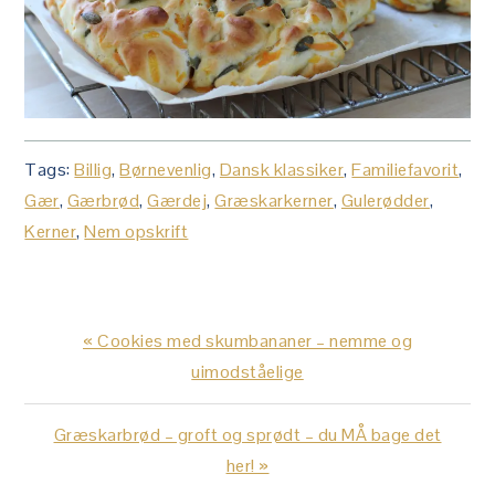
Tags:
Billig
,
Børnevenlig
,
Dansk klassiker
,
Familiefavorit
,
Gær
,
Gærbrød
,
Gærdej
,
Græskarkerner
,
Gulerødder
,
Kerner
,
Nem opskrift
Previous
« Cookies med skumbananer – nemme og
Post:
uimodståelige
Next
Græskarbrød – groft og sprødt – du MÅ bage det
Post:
her! »