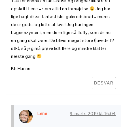
Tak for endnu en fantastisk og brugbar illustreret
opskrift Lene – som altid en fornøjelse
Jeg har
lige bagt disse fantastiske gulerodsbrud – mums
de er gode, og lette at lave! Jeg har ingen
bageenzymer i, men de er lige så floffy, som de nu
en gang skal være. De bliver meget store (lavede 12
stk), så jeg må prøve lidt flere og mindre klatter
næste gang
Kh Hanne
BESVAR
Lene
9. marts 2019 kl. 16:04