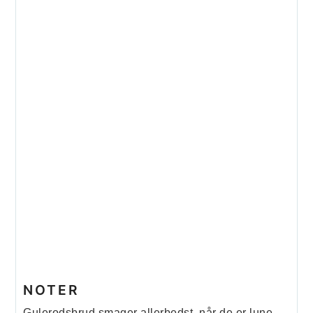
NOTER
Gulerodsbrud smager allerbedst, når de er lune.