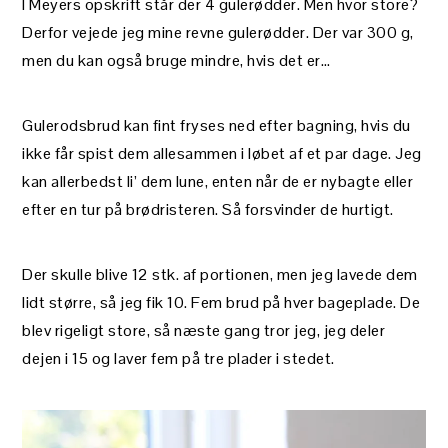
I Meyers opskrift står der 4 gulerødder. Men hvor store?
Derfor vejede jeg mine revne gulerødder. Der var 300 g,
men du kan også bruge mindre, hvis det er…
Gulerodsbrud kan fint fryses ned efter bagning, hvis du
ikke får spist dem allesammen i løbet af et par dage. Jeg
kan allerbedst li’ dem lune, enten når de er nybagte eller
efter en tur på brødristeren. Så forsvinder de hurtigt.
Der skulle blive 12 stk. af portionen, men jeg lavede dem
lidt større, så jeg fik 10. Fem brud på hver bageplade. De
blev rigeligt store, så næste gang tror jeg, jeg deler
dejen i 15 og laver fem på tre plader i stedet.