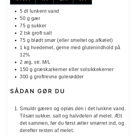
5
dl
lunkent vand
50
g
gær
75
g
sukker
2
tsk
groft salt
75
g
blødt smør (eller smeltet og afkølet)
1
kg
hvedemel, gerne med glutenindhold på
12%
2
æg, str. M/L
150
g
græskarkerner eller solsikkekerner
300
g
groftrevne gulerødder
SÅDAN GØR DU
Smuldr gæren og opløs den i det lunkne vand.
Tilsæt sukker, salt og halvdelen af melet. Ælt
det sammen, før du først ælter smørret ind, og
derefter resten af melet.