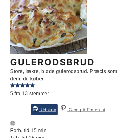
GULERODSBRUD
Store, lækre, bløde gulerodsbrud. Præcis som
dem, du køber.
5
fra
13
stemmer
Udskriv
Gem på Pinterest
minutter
Forb. tid
15
min
minutter
Tilb. tid
15
min