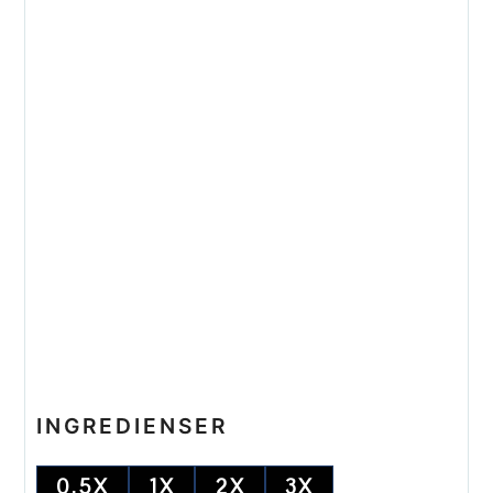
INGREDIENSER
0.5X
1X
2X
3X