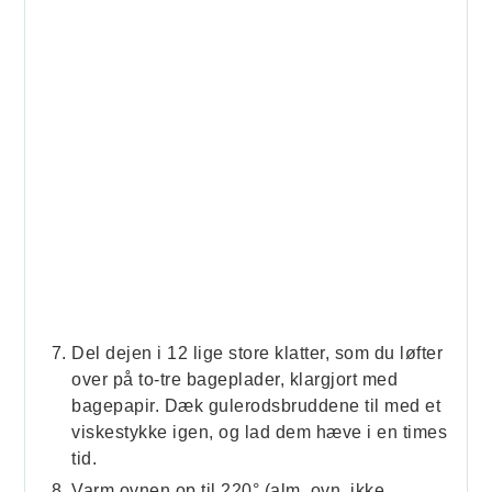
Del dejen i 12 lige store klatter, som du løfter
over på to-tre bageplader, klargjort med
bagepapir. Dæk gulerodsbruddene til med et
viskestykke igen, og lad dem hæve i en times
tid.
Varm ovnen op til 220° (alm. ovn, ikke