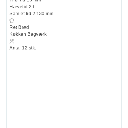
timer
Hævetid
2
t
timer
minutter
Samlet tid
2
t
30
min
Ret
Brød
Køkken
Bagværk
Antal
12
stk.