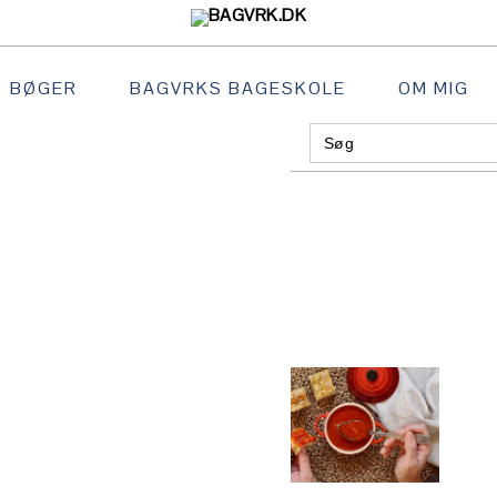
BØGER
BAGVRKS BAGESKOLE
OM MIG
Search
GATION
for:
:
AL
S