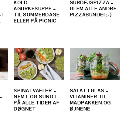
KOLD
SURDEJSPIZZA –
AGURKESUPPE –
GLEM ALLE ANDRE
 I
TIL SOMMERDAGE
PIZZABUNDE! ;-)
Å
ELLER PÅ PICNIC
SPINATVAFLER –
SALAT I GLAS –
–
NEMT OG SUNDT
VITAMINER TIL
E
PÅ ALLE TIDER AF
MADPAKKEN OG
DØGNET
ØJNENE