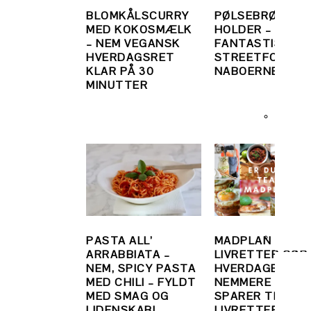
BLOMKÅLSCURRY
PØLSEBRØD, DE
MED KOKOSMÆLK
HOLDER –
– NEM VEGANSK
FANTASTISK
HVERDAGSRET
STREETFOOD F
KLAR PÅ 30
NABOERNE
MINUTTER
PASTA ALL’
MADPLAN MED
ARRABBIATA –
LIVRETTER GØR
NEM, SPICY PASTA
HVERDAGEN
MED CHILI – FYLDT
NEMMERE OG
MED SMAG OG
SPARER TID. 50
LIDENSKAB!
LIVRETTER TIL