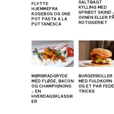
SALTBAGT
FLYTTE
KYLLING MED
HJEMMEFRA
SPRØDT SKIND –
KOGEBOG OG ONE
OVNEN ELLER P
POT PASTA A LA
ROTISSERIET
PUTTANESCA
MØRBRADGRYDE
BURGERBOLLER
MED FLØDE, BACON
MED FULDKORN 
OG CHAMPIGNONS
OG ET PAR FED
– EN
TRICKS
HVERDAGSKLASSIK
ER