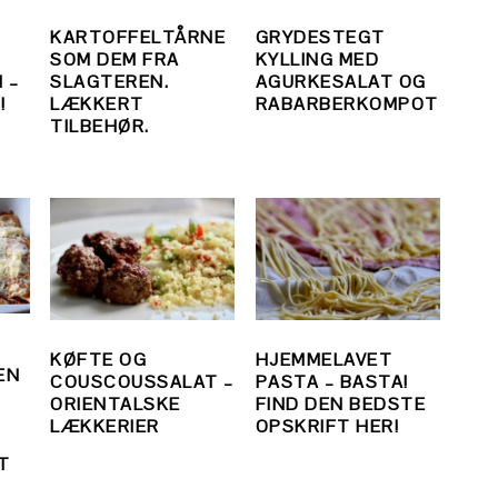
KARTOFFELTÅRNE
GRYDESTEGT
SOM DEM FRA
KYLLING MED
 –
SLAGTEREN.
AGURKESALAT OG
!
LÆKKERT
RABARBERKOMPOT
TILBEHØR.
KØFTE OG
HJEMMELAVET
EN
COUSCOUSSALAT –
PASTA – BASTA!
ORIENTALSKE
FIND DEN BEDSTE
LÆKKERIER
OPSKRIFT HER!
T