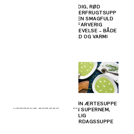
R
NAPOLITANSK
FYLDIG, RØD
PIZZA – DEN
PEBERFRUGTSUPP
BEDSTE PIZZADEJ
E – EN SMAGFULD
OR
TIL DIN PIZZAOVN
OG FARVERIG
– BLIV
OPLEVELSE – BÅDE
PIZZAMESTER I DIT
KOLD OG VARM!
EGET KØKKEN!
PANDEKAGER!
GRØN ÆRTESUPPE
VERDENS BEDSTE
– EN SUPERNEM,
OPSKRIFT TIL
DEJLIG
PANDEKAGEDAGEN
HVERDAGSSUPPE
.