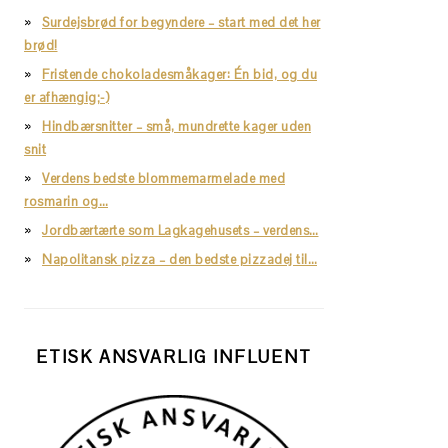
Surdejsbrød for begyndere – start med det her
brød!
Fristende chokoladesmåkager: Én bid, og du
er afhængig;-)
Hindbærsnitter – små, mundrette kager uden
snit
Verdens bedste blommemarmelade med
rosmarin og…
Jordbærtærte som Lagkagehusets – verdens…
Napolitansk pizza – den bedste pizzadej til…
ETISK ANSVARLIG INFLUENT