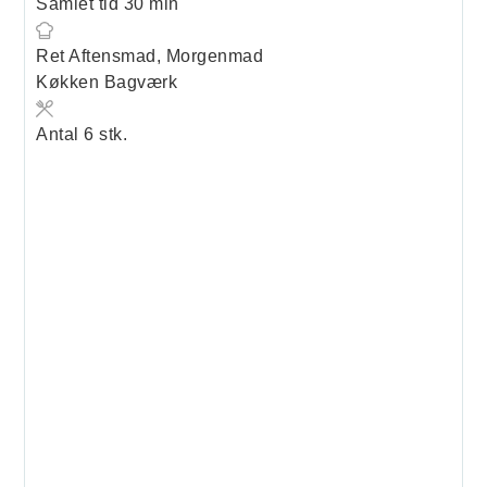
minutter
Samlet tid
30
min
Ret
Aftensmad, Morgenmad
Køkken
Bagværk
Antal
6
stk.