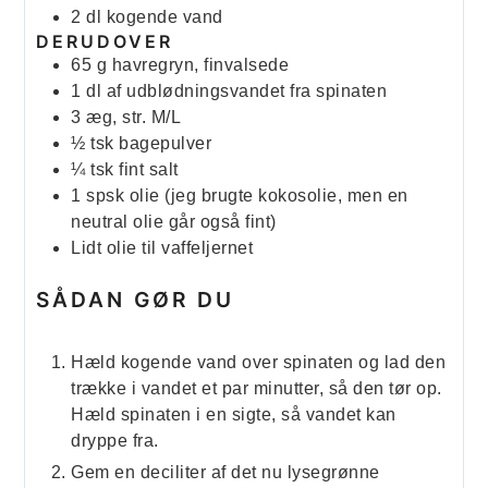
2
dl
kogende vand
DERUDOVER
65
g
havregryn, finvalsede
1
dl
af udblødningsvandet fra spinaten
3
æg, str. M/L
½
tsk
bagepulver
¼
tsk
fint salt
1
spsk
olie (jeg brugte kokosolie, men en
neutral olie går også fint)
Lidt olie til vaffeljernet
SÅDAN GØR DU
Hæld kogende vand over spinaten og lad den
trække i vandet et par minutter, så den tør op.
Hæld spinaten i en sigte, så vandet kan
dryppe fra.
Gem en deciliter af det nu lysegrønne