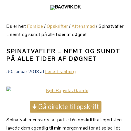
Gå
Skip
Gå
direkte
til
direkte
til
indhold
til
Du er her:
Forside
/
Opskrifter
/
Aftensmad
/
Spinatvafler
primær
primær
– nemt og sundt på alle tider af døgnet
navigation
sidebar
SPINATVAFLER – NEMT OG SUNDT
PÅ ALLE TIDER AF DØGNET
30. januar 2018
af
Lene Tranberg
Gå direkte til opskrift
Spinatvafler er svære at putte i én opskriftkategori. Jeg
lavede dem egentlig til min morgenmad for at spise lidt