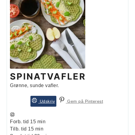
SPINATVAFLER
Grønne, sunde vafler.
Udskriv
Gem på Pinterest
minutter
Forb. tid
15
min
minutter
Tilb. tid
15
min