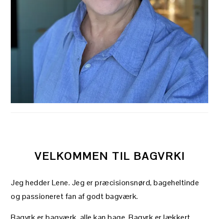
VELKOMMEN TIL BAGVRK!
Jeg hedder Lene. Jeg er præcisionsnørd, bageheltinde
og passioneret fan af godt bagværk.
Bagvrk er bagværk, alle kan bage. Bagvrk er lækkert,