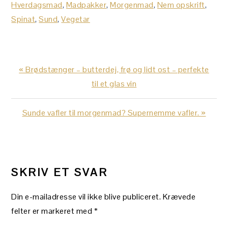
Hverdagsmad
,
Madpakker
,
Morgenmad
,
Nem opskrift
,
Spinat
,
Sund
,
Vegetar
Previous
« Brødstænger – butterdej, frø og lidt ost – perfekte
Post:
til et glas vin
Next
Sunde vafler til morgenmad? Supernemme vafler. »
Post:
LÆSERINTERAKTIONER
SKRIV ET SVAR
Din e-mailadresse vil ikke blive publiceret.
Krævede
felter er markeret med
*