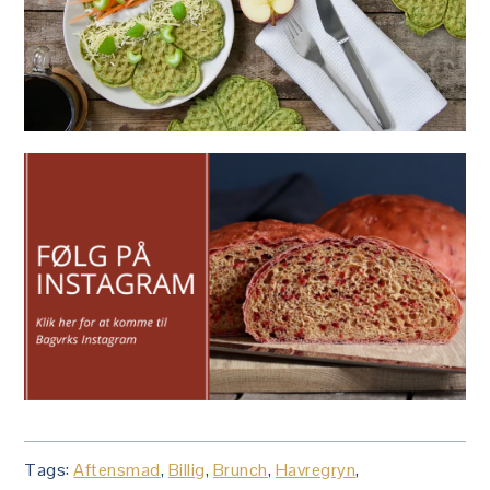
Tags:
Aftensmad
,
Billig
,
Brunch
,
Havregryn
,