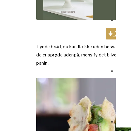
Gå dir
Tynde brød, du kan flække uden besvær, fylde m
de er sprøde udenpå, mens fyldet bliver blød
panini.