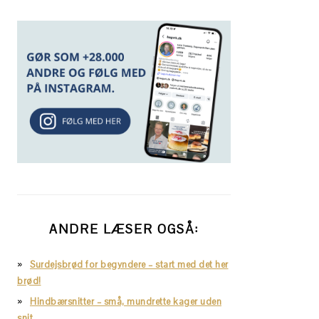
ANDRE LÆSER OGSÅ:
Surdejsbrød for begyndere – start med det her
brød!
Hindbærsnitter – små, mundrette kager uden
snit