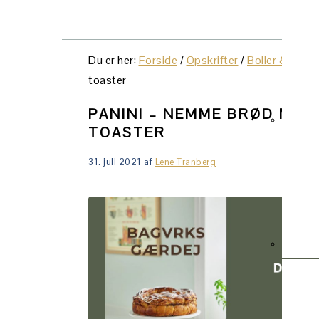
NAVI
MENU
SOCI
Du er her:
Forside
/
Opskrifter
/
Boller & brød
ICON
toaster
PANINI – NEMME BRØD MED 
TOASTER
31. juli 2021
af
Lene Tranberg