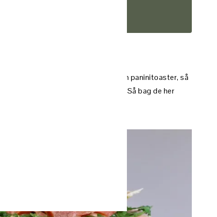
ekte til opskrift
ed alt dit yndlingsfyld og riste i din paninitoaster, så
t og varmt… Er du også lækkersulten? Så bag de her