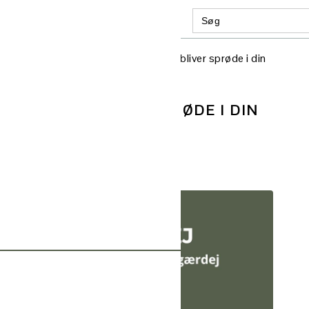
Search
GATION
for:
:
AL
/
Panini – nemme brød med fyld, som bliver sprøde i din
S
FYLD, SOM BLIVER SPRØDE I DIN