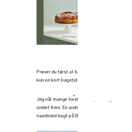
Gå dir
Prøver du først at bage dine egne naanbrød, 
kun en kort bagetid.
Jeg når mange forelskelser på en uge. Den en
smilet frem. En anden dag er det en nyforelske
naanbrød bagt på Bagestålet.