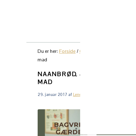
NAVIGATION
MENU:
SOCIAL
Du er her:
Forside
/
Opskrifter
/
Boller & brød
ICONS
mad
NAANBRØD – UUNDVÆRLIGT
MAD
29. januar 2017
af
Lene Tranberg