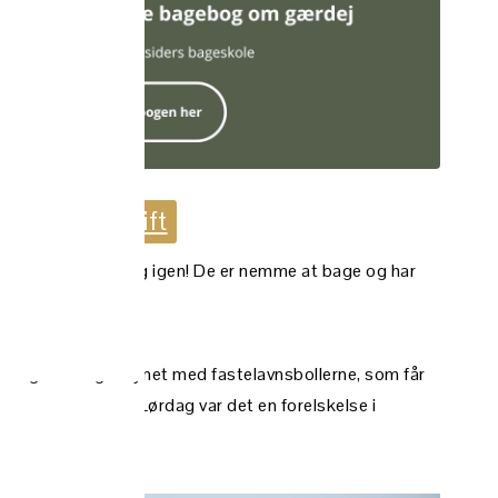
ekte til opskrift
køber du dem aldrig igen! De er nemme at bage og har
e dag er det gensynet med fastelavnsbollerne, som får
lse i et Bagestål. Lørdag var det en forelskelse i