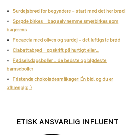
Surdejsbrød for begyndere – start med det her brød!
Sprøde birkes – bag selv nemme smørbirkes som
bagerens
Focaccia med oliven og surdej – det luftigste brød
Ciabattabrød – opskrift på hurtigt eller…
Fødselsdagsboller – de bedste og blødeste
bamseboller
Fristende chokoladesmåkager: Én bid, og du er
afhængig;-)
ETISK ANSVARLIG INFLUENT