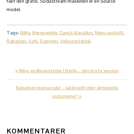
fået den gratis. Sodastream maskinen er en Source
model.
Tags:
Billig
,
Børnevenlig
,
Dansk klassiker
,
Nem opskrift
,
Rabarber
,
Saft
,
Sommer
,
Velkomstdrink
Previous
« Mine yndlingssteder i Berlin – den korte version
Post:
Next
Rabarbercheesecake – laktosefri eller almindelig
Post:
ostecreme? »
LÆSERINTERAKTIONER
KOMMENTARER