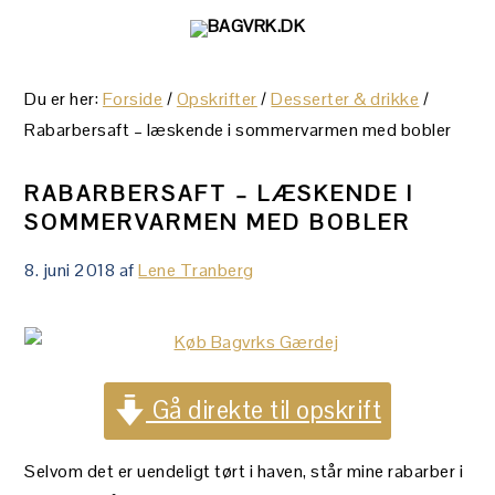
Gå
Skip
Gå
direkte
til
direkte
til
indhold
til
Du er her:
Forside
/
Opskrifter
/
Desserter & drikke
/
primær
primær
Rabarbersaft – læskende i sommervarmen med bobler
navigation
sidebar
RABARBERSAFT – LÆSKENDE I
SOMMERVARMEN MED BOBLER
8. juni 2018
af
Lene Tranberg
Gå direkte til opskrift
Selvom det er uendeligt tørt i haven, står mine rabarber i