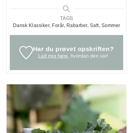
TAGS
Dansk Klassiker, Forår, Rabarber, Saft, Sommer
Har du prøvet opskriften?
Lad mig høre,
hvordan den var!