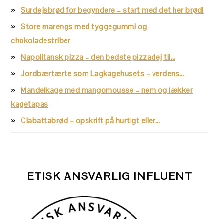
Surdejsbrød for begyndere – start med det her brød!
Store marengs med tyggegummi og
chokoladestriber
Napolitansk pizza – den bedste pizzadej til…
Jordbærtærte som Lagkagehusets – verdens…
Mandelkage med mangomousse – nem og lækker
kagetapas
Ciabattabrød – opskrift på hurtigt eller…
ETISK ANSVARLIG INFLUENT