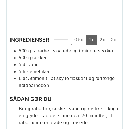
INGREDIENSER
0.5x
1x
2x
3x
500
g
rabarber, skyllede og i mindre stykker
500
g
sukker
5
dl
vand
5
hele nelliker
Lidt Atamon til at skylle flasker i og forlænge
holdbarheden
SÅDAN GØR DU
Bring rabarber, sukker, vand og nelliker i kog i
en gryde. Lad det simre i ca. 20 minutter, til
rabarberne er bløde og trevlede.