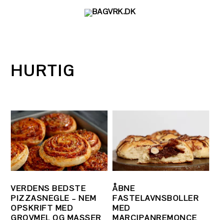
Gå
Skip
Gå
direkte
til
direkte
til
indhold
til
primær
primær
navigation
sidebar
HURTIG
VERDENS BEDSTE
ÅBNE
PIZZASNEGLE – NEM
FASTELAVNSBOLLER
OPSKRIFT MED
MED
GROVMEL OG MASSER
MARCIPANREMONCE