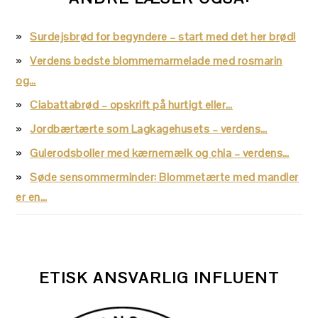
Surdejsbrød for begyndere – start med det her brød!
Verdens bedste blommemarmelade med rosmarin
og…
Ciabattabrød – opskrift på hurtigt eller…
Jordbærtærte som Lagkagehusets – verdens…
Gulerodsboller med kærnemælk og chia – verdens…
Søde sensommerminder: Blommetærte med mandler
er en…
ETISK ANSVARLIG INFLUENT