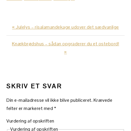
Previous
« Julelys – risalamandekage udover det sædvanlige
Post:
Next
Knækbrødshus – sådan opgraderer du et ostebord!
Post:
»
LÆSERINTERAKTIONER
SKRIV ET SVAR
Din e-mailadresse vil ikke blive publiceret.
Krævede
felter er markeret med
*
Vurdering af opskriften
Vurdering af opskriften