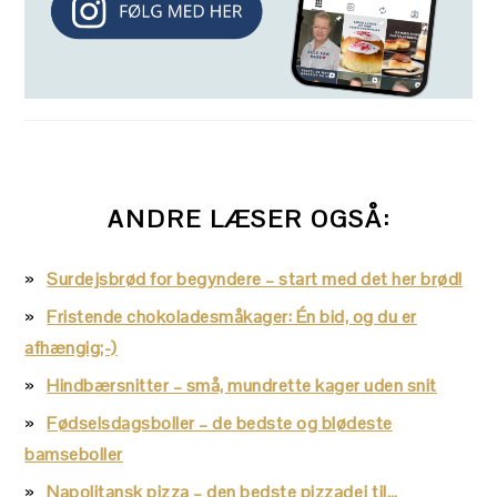
ANDRE LÆSER OGSÅ:
Surdejsbrød for begyndere – start med det her brød!
Fristende chokoladesmåkager: Én bid, og du er
afhængig;-)
Hindbærsnitter – små, mundrette kager uden snit
Fødselsdagsboller – de bedste og blødeste
bamseboller
Napolitansk pizza – den bedste pizzadej til…