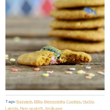
Tags:
Bagværk
,
Billig
,
Børnevenlig
,
Cookies
,
Hurtig
,
Lakrids
,
Nem opskrift
,
Småkager