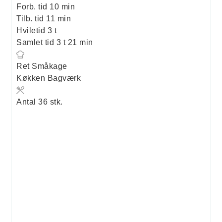
minutter
Forb. tid
10
min
minutter
Tilb. tid
11
min
timer
Hviletid
3
t
timer
minutter
Samlet tid
3
t
21
min
Ret
Småkage
Køkken
Bagværk
Antal
36
stk.