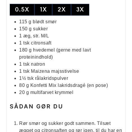
0.5X
1X
2X
3X
115
g
blødt smør
150
g
sukker
1
æg, str. M/L
1
tsk
citronsaft
180
g
hvedemel (gerne med lavt
proteinindhold)
1
tsk
natron
1
tsk
Maizena majsstivelse
1½
tsk
rålakridspulver
80
g
Konfetti Mix lakridsdragé (en pose)
20
g
multifarvet krymmel
SÅDAN GØR DU
Rør smør og sukker godt sammen. Tilsæt
ægget og citronsaften og rør igen, til du har en