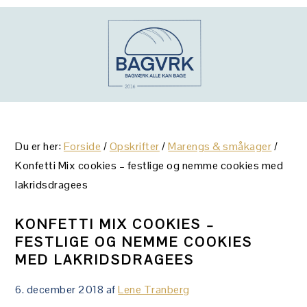
Gå
Skip
Gå
direkte
til
direkte
til
indhold
til
primær
primær
navigation
sidebar
Du er her:
Forside
/
Opskrifter
/
Marengs & småkager
/
Konfetti Mix cookies – festlige og nemme cookies med
lakridsdragees
KONFETTI MIX COOKIES –
FESTLIGE OG NEMME COOKIES
MED LAKRIDSDRAGEES
6. december 2018
af
Lene Tranberg