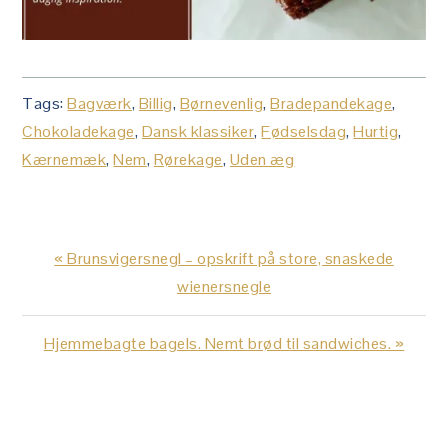
Tags:
Bagværk
,
Billig
,
Børnevenlig
,
Bradepandekage
,
Chokoladekage
,
Dansk klassiker
,
Fødselsdag
,
Hurtig
,
Kærnemæk
,
Nem
,
Rørekage
,
Uden æg
Previous
« Brunsvigersnegl – opskrift på store, snaskede
Post:
wienersnegle
Next
Hjemmebagte bagels. Nemt brød til sandwiches. »
Post:
LÆSERINTERAKTIONER