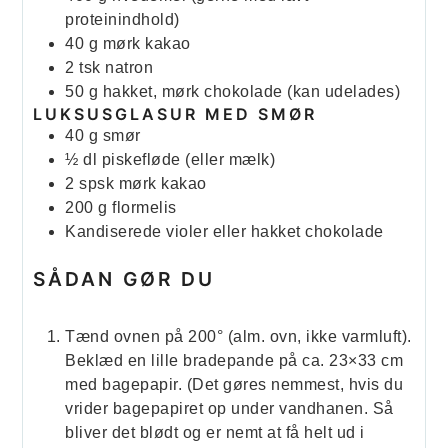
proteinindhold)
40
g
mørk kakao
2
tsk
natron
50
g
hakket, mørk chokolade (kan udelades)
LUKSUSGLASUR MED SMØR
40
g
smør
½
dl
piskefløde (eller mælk)
2
spsk
mørk kakao
200
g
flormelis
Kandiserede violer eller hakket chokolade
SÅDAN GØR DU
Tænd ovnen på 200° (alm. ovn, ikke varmluft).
Beklæd en lille bradepande på ca. 23×33 cm
med bagepapir. (Det gøres nemmest, hvis du
vrider bagepapiret op under vandhanen. Så
bliver det blødt og er nemt at få helt ud i