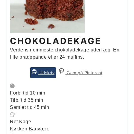
CHOKOLADEKAGE
Verdens nemmeste chokoladekage uden æg. En
lille bradepande eller 24 muffins.
Udskriv
Gem på Pinterest
minutter
Forb. tid
10
min
minutter
Tilb. tid
35
min
minutter
Samlet tid
45
min
Ret
Kage
Køkken
Bagværk