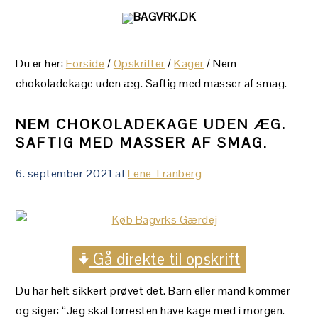
Gå
Skip
Gå
direkte
til
direkte
til
indhold
til
Du er her:
Forside
/
Opskrifter
/
Kager
/
Nem
primær
primær
chokoladekage uden æg. Saftig med masser af smag.
navigation
sidebar
NEM CHOKOLADEKAGE UDEN ÆG.
SAFTIG MED MASSER AF SMAG.
6. september 2021
af
Lene Tranberg
Gå direkte til opskrift
Du har helt sikkert prøvet det. Barn eller mand kommer
og siger: “Jeg skal forresten have kage med i morgen.