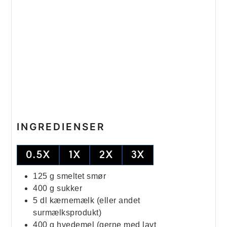
INGREDIENSER
0.5X
1X
2X
3X
125
g
smeltet smør
400
g
sukker
5
dl
kærnemælk (eller andet
surmælksprodukt)
400
g
hvedemel (gerne med lavt