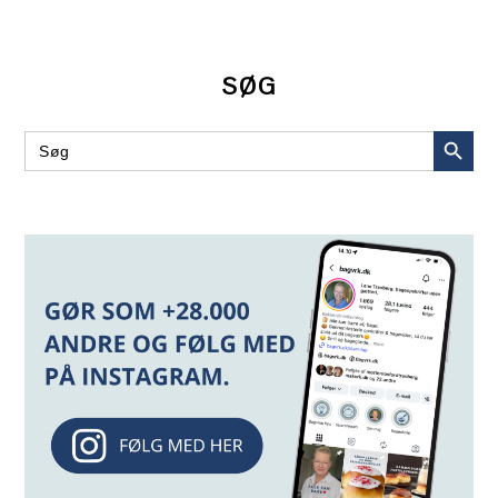
SØG
SEARCH BUT
Search
for: