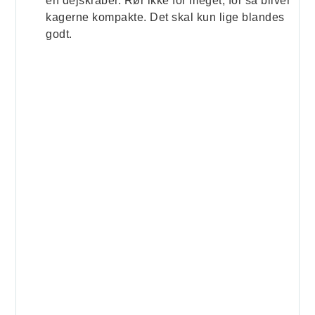
en dejskraber. Rør ikke for meget, for så bliver
kagerne kompakte. Det skal kun lige blandes
godt.