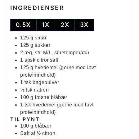
INGREDIENSER
0.5X
1X
2X
3X
125
g
smør
125
g
sukker
2
æg, str. M/L, stuetemperatur
1
spsk
citronsaft
125
g
hvedemel (gerne med lavt
proteinindhold)
1
tsk
bagepulver
½
tsk
natron
100
g
frosne blåbær
1
tsk
hvedemel (gerne med lavt
proteinindhold)
TIL PYNT
100
g
blåbær
Saft af ½ citron