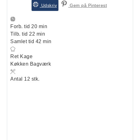
Udskriv
Gem på Pinterest
minutter
Forb. tid
20
min
minutter
Tilb. tid
22
min
minutter
Samlet tid
42
min
Ret
Kage
Køkken
Bagværk
Antal
12
stk.