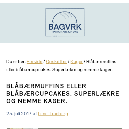
Gå
Skip
Gå
direkte
til
direkte
til
indhold
til
primær
primær
navigation
sidebar
Du er her:
Forside
/
Opskrifter
/
Kager
/
Blåbærmuffins
eller blåbærcupcakes. Superlækre og nemme kager.
BLÅBÆRMUFFINS ELLER
BLÅBÆRCUPCAKES. SUPERLÆKRE
OG NEMME KAGER.
25. juli 2017
af
Lene Tranberg