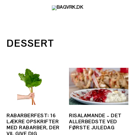
Gå
Skip
Gå
direkte
til
direkte
til
indhold
til
primær
primær
navigation
sidebar
DESSERT
RABARBERFEST: 16
RISALAMANDE – DET
LÆKRE OPSKRIFTER
ALLERBEDSTE VED
MED RABARBER, DER
FØRSTE JULEDAG
VIL GIVE DIG