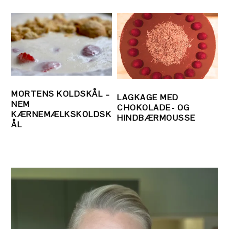
MORTENS KOLDSKÅL –
LAGKAGE MED
NEM
CHOKOLADE- OG
KÆRNEMÆLKSKOLDSK
HINDBÆRMOUSSE
ÅL
PRIMÆR
SIDEBAR