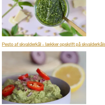
Pesto af skvalderkål – lækker opskrift på skvalderkå