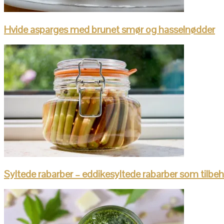
Hvide asparges med brunet smør og hasselnødder
Syltede rabarber – eddikesyltede rabarber som tilbe