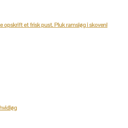
opskrift et frisk pust. Pluk ramsløg i skoven!
hvidløg