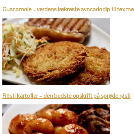
Guacamole – verdens lækreste avocadodip til texmex
Rösti kartofler – den bedste opskrift på sprøde røsti