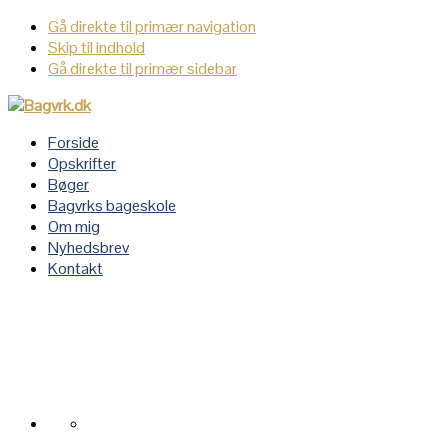
Gå direkte til primær navigation
Skip til indhold
Gå direkte til primær sidebar
Forside
Opskrifter
Bøger
Bagvrks bageskole
Om mig
Nyhedsbrev
Kontakt
Navigation
Menu:
Social
Icons