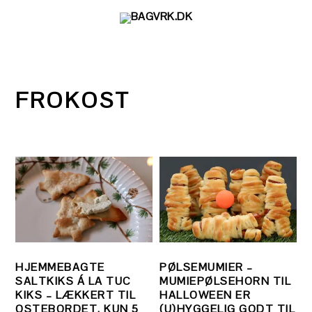
Gå
Skip
Gå
direkte
til
direkte
til
indhold
til
primær
primær
navigation
sidebar
FROKOST
HJEMMEBAGTE
PØLSEMUMIER –
SALTKIKS Á LA TUC
MUMIEPØLSEHORN TIL
KIKS – LÆKKERT TIL
HALLOWEEN ER
OSTEBORDET. KUN 5
(U)HYGGELIG GODT TIL