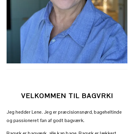
VELKOMMEN TIL BAGVRK!
Jeg hedder Lene. Jeg er præcisionsnørd, bageheltinde
og passioneret fan af godt bagværk.
Bagvrk er bagværk, alle kan bage. Bagvrk er lækkert,