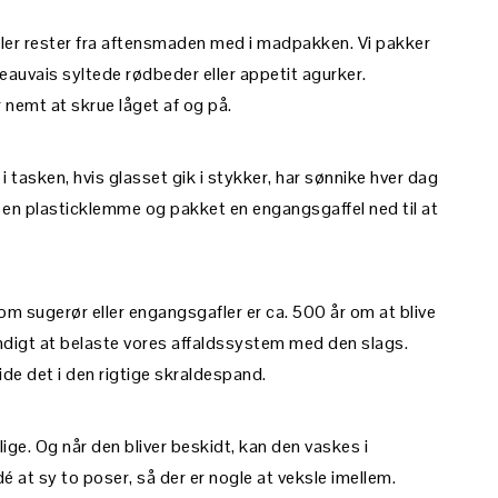
eller rester fra aftensmaden med i madpakken. Vi pakker
eauvais syltede rødbeder eller appetit agurker.
 nemt at skrue låget af og på.
i tasken, hvis glasset gik i stykker, har sønnike hver dag
 en plasticklemme og pakket en engangsgaffel ned til at
om sugerør eller engangsgafler er ca. 500 år om at blive
ndigt at belaste vores affaldssystem med den slags.
ide det i den rigtige skraldespand.
e. Og når den bliver beskidt, kan den vaskes i
 at sy to poser, så der er nogle at veksle imellem.