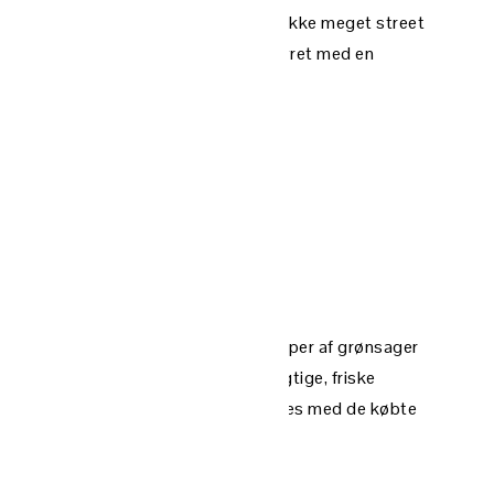
 vigtigere: Bliver den spist? Der er ikke meget street
. klasse. Derfor er junior blevet udstyret med en
gelse i stemmen???
gende vand over nudler, tørrede stumper af grønsager
 En super velsmagende slags med rigtige, friske
et eneste, de her kopnudler har tilfælles med de købte
r er nudler i.