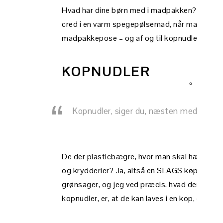
Hvad har dine børn med i madpakken? Og endnu
cred i en varm spegepølsemad, når man går i 8
madpakkepose – og af og til kopnudler.
KOPNUDLER
Kopnudler, siger du, næsten med forar
De der plasticbægre, hvor man skal hælde ko
og krydderier? Ja, altså en SLAGS kopnudler…
grønsager, og jeg ved præcis, hvad der er i. D
kopnudler, er, at de kan laves i en kop, og at de