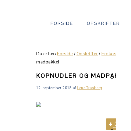
Gå
Skip
Gå
direkte
til
direkte
til
indhold
til
FORSIDE
OPSKRIFTER
primær
primær
NAVI
navigation
sidebar
MENU
SOCI
Du er her:
Forside
/
Opskrifter
/
Frokost & ma
ICON
madpakke!
KOPNUDLER OG MADPAKKEP
12. september 2018
af
Lene Tranberg
Gå dir