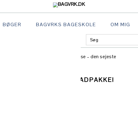
BØGER
BAGVRKS BAGESKOLE
OM MIG
Search
GATION
for:
:
AL
dpakker
/
Kopnudler og madpakkepose – den sejeste
S
OSE – DEN SEJESTE MADPAKKE!
ekte til opskrift