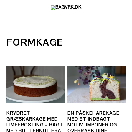
Gå
Skip
Gå
direkte
til
direkte
til
indhold
til
primær
primær
navigation
sidebar
FORMKAGE
KRYDRET
EN PÅSKEHAREKAGE
GRÆSKARKAGE MED
MED ET INDBAGT
LIMEFROSTING – BAGT
MOTIV. IMPONER OG
MED BUTTERNUT FRA
OVERRASK DINE