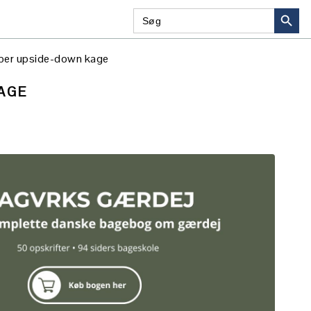
SEARCH BU
Search
NAVIGATION
for:
MENU:
SOCIAL
er upside-down kage
ICONS
AGE