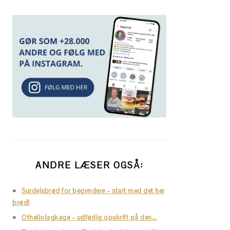
ANDRE LÆSER OGSÅ:
Surdejsbrød for begyndere – start med det her
brød!
Othellolagkage – udførlig opskrift på den…