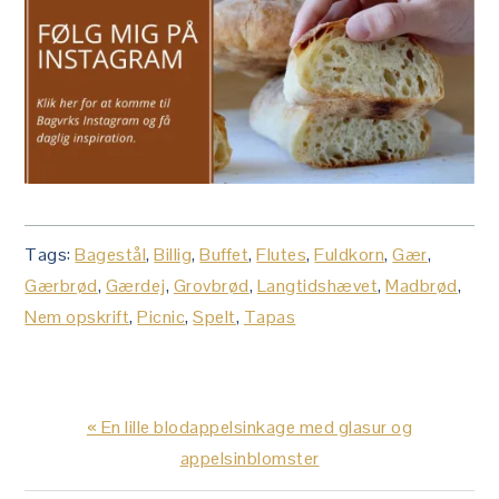
Tags:
Bagestål
,
Billig
,
Buffet
,
Flutes
,
Fuldkorn
,
Gær
,
Gærbrød
,
Gærdej
,
Grovbrød
,
Langtidshævet
,
Madbrød
,
Nem opskrift
,
Picnic
,
Spelt
,
Tapas
Previous
« En lille blodappelsinkage med glasur og
Post:
appelsinblomster