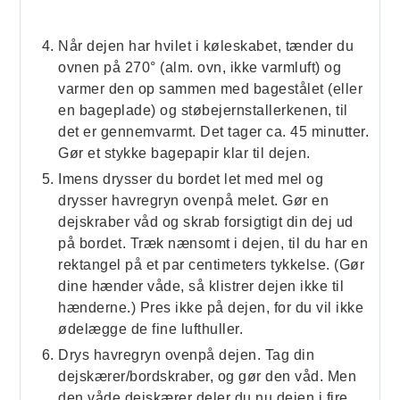
Når dejen har hvilet i køleskabet, tænder du
ovnen på 270° (alm. ovn, ikke varmluft) og
varmer den op sammen med bagestålet (eller
en bageplade) og støbejernstallerkenen, til
det er gennemvarmt. Det tager ca. 45 minutter.
Gør et stykke bagepapir klar til dejen.
Imens drysser du bordet let med mel og
drysser havregryn ovenpå melet. Gør en
dejskraber våd og skrab forsigtigt din dej ud
på bordet. Træk nænsomt i dejen, til du har en
rektangel på et par centimeters tykkelse. (Gør
dine hænder våde, så klistrer dejen ikke til
hænderne.) Pres ikke på dejen, for du vil ikke
ødelægge de fine lufthuller.
Drys havregryn ovenpå dejen. Tag din
dejskærer/bordskraber, og gør den våd. Men
den våde dejskærer deler du nu dejen i fire