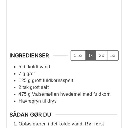
INGREDIENSER
0.5x
1x
2x
3x
5
dl
koldt vand
7
g
gær
125
g
groft fuldkornsspelt
2
tsk
groft salt
475
g
Valsemøllen hvedemel med fuldkorn
Havregryn til drys
SÅDAN GØR DU
Opløs gæren i det kolde vand. Rør først