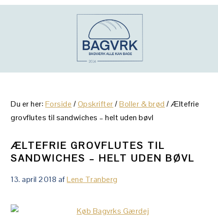
Gå
Skip
Gå
direkte
til
direkte
til
indhold
til
primær
primær
navigation
sidebar
Du er her:
Forside
/
Opskrifter
/
Boller & brød
/
Æltefrie
grovflutes til sandwiches – helt uden bøvl
ÆLTEFRIE GROVFLUTES TIL
SANDWICHES – HELT UDEN BØVL
13. april 2018
af
Lene Tranberg