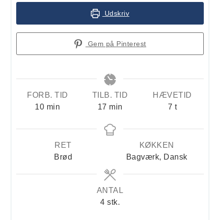
Udskriv
Gem på Pinterest
FORB. TID
TILB. TID
HÆVETID
minutter
minutter
timer
10
min
17
min
7
t
RET
KØKKEN
Brød
Bagværk, Dansk
ANTAL
4
stk.