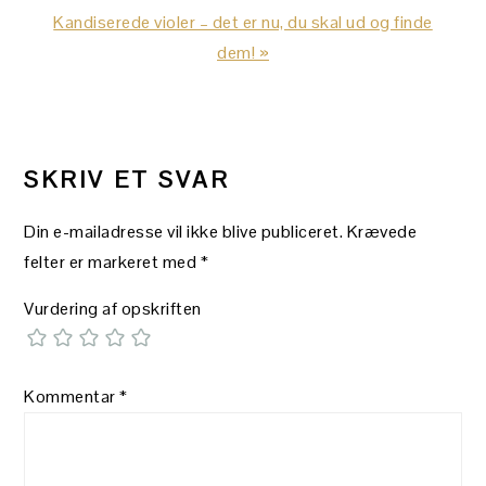
Next
Kandiserede violer – det er nu, du skal ud og finde
Post:
dem! »
LÆSERINTERAKTIONER
SKRIV ET SVAR
Din e-mailadresse vil ikke blive publiceret.
Krævede
felter er markeret med
*
Vurdering af opskriften
Kommentar
*