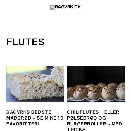
Gå
Skip
Gå
direkte
til
direkte
til
indhold
til
primær
primær
navigation
sidebar
FLUTES
BAGVRKS BEDSTE
CHILIFLUTES – ELLER
MADBRØD – SE MINE 10
PØLSEBRØD OG
FAVORITTER!
BURGERBOLLER – MED
TRICKS