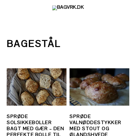
Gå
Skip
Gå
direkte
til
direkte
til
indhold
til
primær
primær
navigation
sidebar
BAGESTÅL
SPRØDE
SPRØDE
SOLSIKKEBOLLER
VALNØDDESTYKKER
BAGT MED GÆR – DEN
MED STOUT OG
PERFEKTE BOLLE TIL
ØLANDSHVEDE