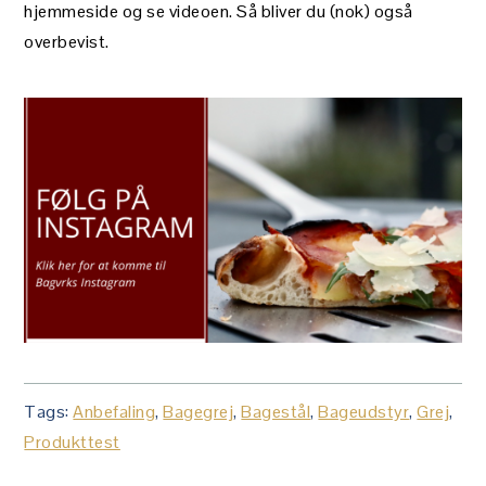
hjemmeside og se videoen. Så bliver du (nok) også
overbevist.
Tags:
Anbefaling
,
Bagegrej
,
Bagestål
,
Bageudstyr
,
Grej
,
Produkttest