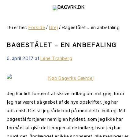
Gå
Skip
Gå
direkte
til
direkte
til
indhold
til
Du er her:
Forside
/
Grej
/
Bagestålet – en anbefaling
primær
primær
navigation
sidebar
BAGESTÅLET – EN ANBEFALING
6. april 2017
af
Lene Tranberg
Jeg har lidt forsømt at skrive indlæg om mit grej, fordi
jeg har været så grebet af de nye opskrifter, jeg har
udtænkt. Det vil jeg råde bod på med dette indlæg. Mit
bagestål fortjener nemlig en hyldest, som jeg ikke har
formået at give det i nogen af de indlæg, hvor jeg har
brugt det. (Indlægget er ikke sponseret, alle meninger er