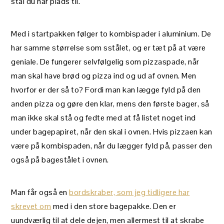
stål du har plads til.
Med i startpakken følger to kombispader i aluminium. De
har samme størrelse som sstålet, og er tæt på at være
geniale. De fungerer selvfølgelig som pizzaspade, når
man skal have brød og pizza ind og ud af ovnen. Men
hvorfor er der så to? Fordi man kan lægge fyld på den
anden pizza og gøre den klar, mens den første bager, så
man ikke skal stå og fedte med at få listet noget ind
under bagepapiret, når den skal i ovnen. Hvis pizzaen kan
være på kombispaden, når du lægger fyld på, passer den
også på bagestålet i ovnen.
Man får også en
bordskraber, som jeg tidligere har
skrevet om
med i den store bagepakke. Den er
uundværlig til at dele dejen, men allermest til at skrabe