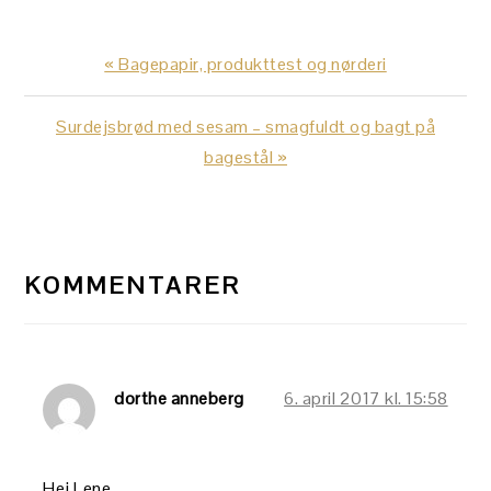
Previous
« Bagepapir, produkttest og nørderi
Post:
Next
Surdejsbrød med sesam – smagfuldt og bagt på
Post:
bagestål »
LÆSERINTERAKTIONER
KOMMENTARER
dorthe anneberg
6. april 2017 kl. 15:58
Hej Lene