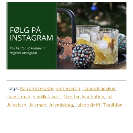
Tags:
Bagvrks bedste
,
Børnevenlig
,
Dansk klassiker
,
Dansk mad
,
Familiefavorit
,
Gæster
,
Inspiration
,
Jul
,
Juleaften
,
Julemad
,
Julemiddag
,
Juleopskrift
,
Tradition