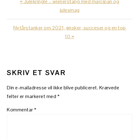
Previous
« Julekringle – wienerstang med marcipan og
Post:
julesmag
Next
Nytårstanker om 2021, ønsker, succeser og en top
Post:
10 »
LÆSERINTERAKTIONER
SKRIV ET SVAR
Din e-mailadresse vil ikke blive publiceret.
Krævede
felter er markeret med
*
Kommentar
*