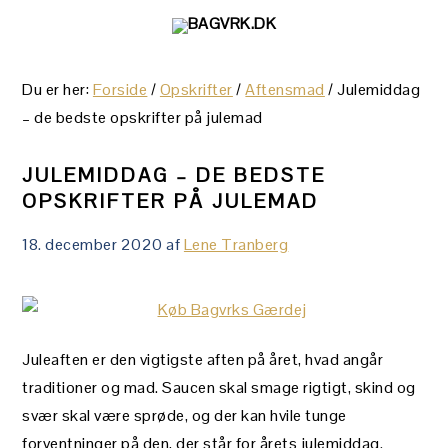
Gå
Skip
Gå
direkte
til
direkte
til
indhold
til
Du er her:
Forside
/
Opskrifter
/
Aftensmad
/
Julemiddag
primær
primær
– de bedste opskrifter på julemad
navigation
sidebar
JULEMIDDAG – DE BEDSTE
OPSKRIFTER PÅ JULEMAD
18. december 2020
af
Lene Tranberg
Juleaften er den vigtigste aften på året, hvad angår
traditioner og mad. Saucen skal smage rigtigt, skind og
svær skal være sprøde, og der kan hvile tunge
forventninger på den, der står for årets julemiddag.