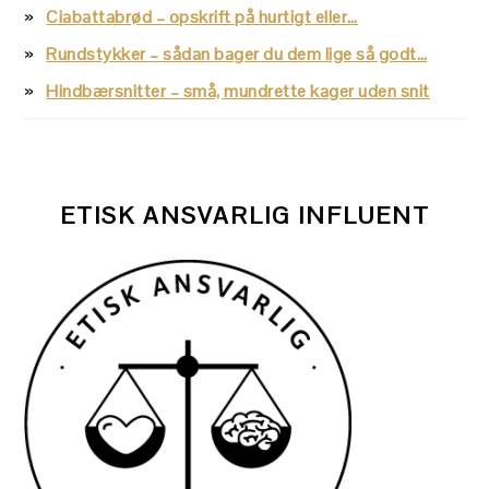
Ciabattabrød – opskrift på hurtigt eller…
Rundstykker – sådan bager du dem lige så godt…
Hindbærsnitter – små, mundrette kager uden snit
ETISK ANSVARLIG INFLUENT