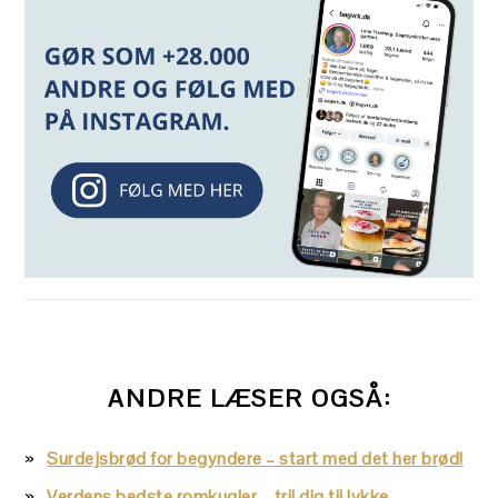
ANDRE LÆSER OGSÅ:
Surdejsbrød for begyndere – start med det her brød!
Verdens bedste romkugler – tril dig til lykke…