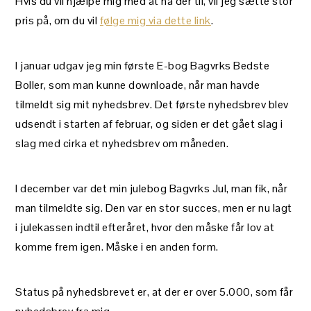
Hvis du vil hjælpe mig med at nå der til, vil jeg sætte stor
pris på, om du vil
følge mig via dette link
.
I januar udgav jeg min første E-bog Bagvrks Bedste
Boller, som man kunne downloade, når man havde
tilmeldt sig mit nyhedsbrev. Det første nyhedsbrev blev
udsendt i starten af februar, og siden er det gået slag i
slag med cirka et nyhedsbrev om måneden.
I december var det min julebog Bagvrks Jul, man fik, når
man tilmeldte sig. Den var en stor succes, men er nu lagt
i julekassen indtil efteråret, hvor den måske får lov at
komme frem igen. Måske i en anden form.
Status på nyhedsbrevet er, at der er over 5.000, som får