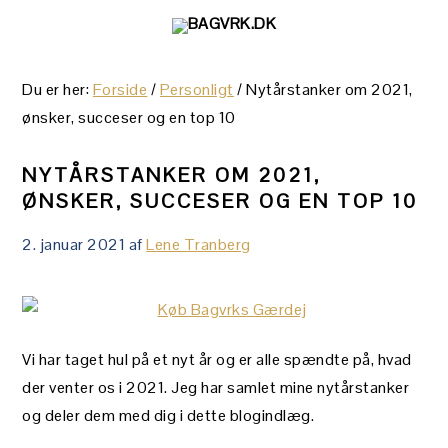
Gå
Skip
Gå
direkte
til
direkte
til
indhold
til
Du er her:
Forside
/
Personligt
/
Nytårstanker om 2021,
primær
primær
ønsker, succeser og en top 10
navigation
sidebar
NYTÅRSTANKER OM 2021,
ØNSKER, SUCCESER OG EN TOP 10
2. januar 2021
af
Lene Tranberg
Vi har taget hul på et nyt år og er alle spændte på, hvad
der venter os i 2021. Jeg har samlet mine nytårstanker
og deler dem med dig i dette blogindlæg.