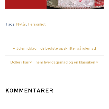
Tags:
Nytår
,
Personligt
Previous
« Julemiddag – de bedste opskrifter på julemad
Post:
Next
Boller i karry – nem hverdagsmad og en klassiker! »
Post:
LÆSERINTERAKTIONER
KOMMENTARER