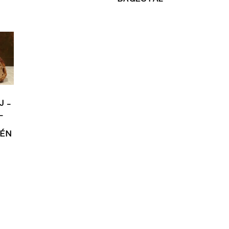
J –
L
 ÉN