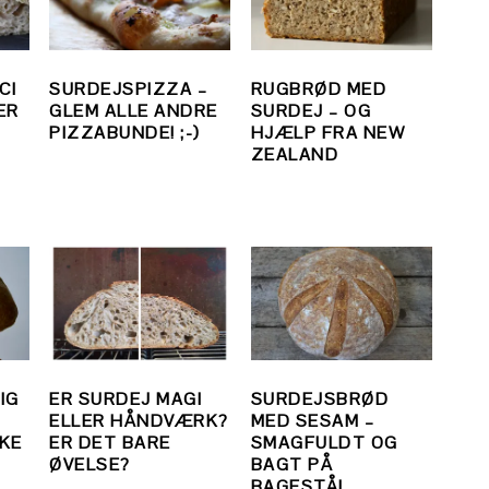
CI
SURDEJSPIZZA –
RUGBRØD MED
ER
GLEM ALLE ANDRE
SURDEJ – OG
PIZZABUNDE! ;-)
HJÆLP FRA NEW
ZEALAND
IG
ER SURDEJ MAGI
SURDEJSBRØD
ELLER HÅNDVÆRK?
MED SESAM –
SKE
ER DET BARE
SMAGFULDT OG
ØVELSE?
BAGT PÅ
BAGESTÅL