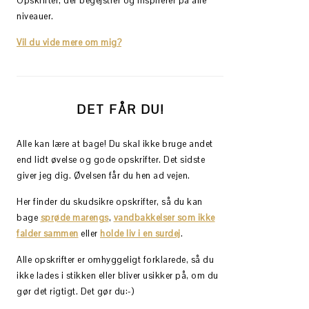
Opskrifter, der begejstrer og inspirerer på alle
niveauer.
Vil du vide mere om mig?
DET FÅR DU!
Alle kan lære at bage! Du skal ikke bruge andet
end lidt øvelse og gode opskrifter. Det sidste
giver jeg dig. Øvelsen får du hen ad vejen.
Her finder du skudsikre opskrifter, så du kan
bage
sprøde marengs
,
vandbakkelser som ikke
falder sammen
eller
holde liv i en surdej
.
Alle opskrifter er omhyggeligt forklarede, så du
ikke lades i stikken eller bliver usikker på, om du
gør det rigtigt. Det gør du:-)