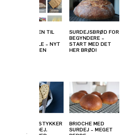
VELKOMMEN TIL
SURDEJSBRØD FOR
 –
BAGVRKS
BEGYNDERE –
 OG
BAGESKOLE – NYT
START MED DET
PÅ BLOGGEN
HER BRØD!
SOLSIKKESTYKKER
BRIOCHE MED
S –
MED SURDEJ.
SURDEJ – MEGET