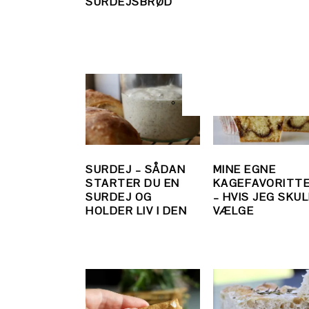
SURDEJSBRØD
RECIPE IN ENGL
SURDEJ – SÅDAN
MINE EGNE
STARTER DU EN
KAGEFAVORITT
SURDEJ OG
– HVIS JEG SKU
HOLDER LIV I DEN
VÆLGE