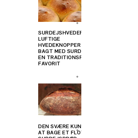
SURDEJSHVEDER –
FOCACCIA MED
LUFTIGE
SURDEJSRESTER
HVEDEKNOPPER
LUFTIG, SAFTIG
BAGT MED SURDEJ.
LÆKKER!
EN TRADITIONSRIG
FAVORIT
DEN SVÆRE KUNST
SOURDOUGH
AT BAGE ET FLOT
CINNAMON ROLL