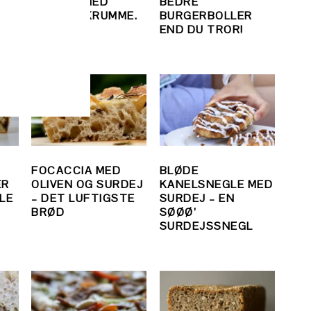
ISH
SPRØDE MED
BEDRE
LÆKKER KRUMME.
BURGERBOLLER
END DU TROR!
FOCACCIA MED
BLØDE
ER
OLIVEN OG SURDEJ
KANELSNEGLE MED
LLE
– DET LUFTIGSTE
SURDEJ – EN
BRØD
SØØØ’
SURDEJSSNEGL