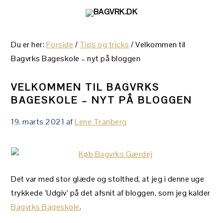
Gå
Skip
Gå
direkte
til
direkte
til
indhold
til
Du er her:
Forside
/
Tips og tricks
/
Velkommen til
primær
primær
Bagvrks Bageskole – nyt på bloggen
navigation
sidebar
VELKOMMEN TIL BAGVRKS
BAGESKOLE – NYT PÅ BLOGGEN
19. marts 2021
af
Lene Tranberg
Det var med stor glæde og stolthed, at jeg i denne uge
trykkede ‘Udgiv’ på det afsnit af bloggen, som jeg kalder
Bagvrks Bageskole
.