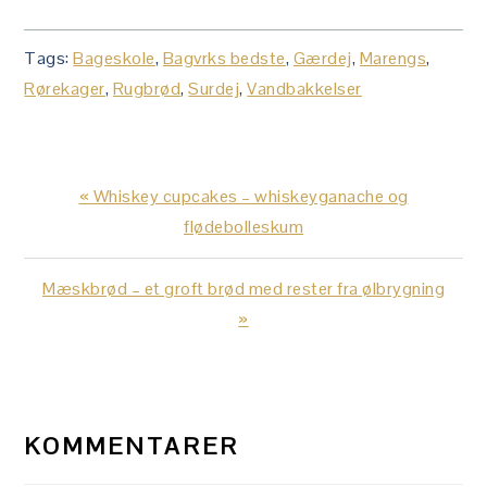
Tags:
Bageskole
,
Bagvrks bedste
,
Gærdej
,
Marengs
,
Rørekager
,
Rugbrød
,
Surdej
,
Vandbakkelser
Previous
« Whiskey cupcakes – whiskeyganache og
Post:
flødebolleskum
Next
Mæskbrød – et groft brød med rester fra ølbrygning
Post:
»
LÆSERINTERAKTIONER
KOMMENTARER