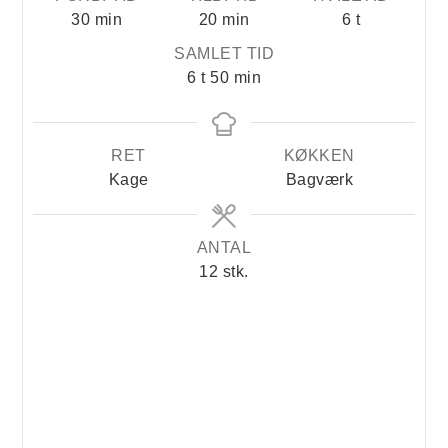
minutter
minutter
timer
30
min
20
min
6
t
SAMLET TID
timer
minutter
6
t
50
min
RET
KØKKEN
Kage
Bagværk
ANTAL
12
stk.