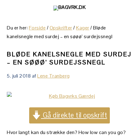
Gå
Skip
Gå
direkte
til
direkte
til
indhold
til
Du er her:
Forside
/
Opskrifter
/
Kager
/
Bløde
primær
primær
kanelsnegle med surdej – en søøø’ surdejssnegl
navigation
sidebar
BLØDE KANELSNEGLE MED SURDEJ
– EN SØØØ’ SURDEJSSNEGL
5. juli 2018
af
Lene Tranberg
Gå direkte til opskrift
Hvor langt kan du strække den? How low can you go?