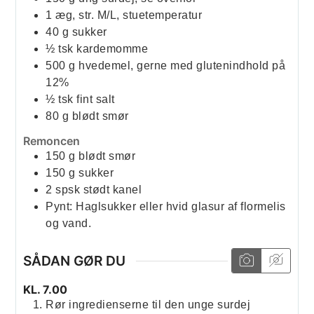
1
æg, str. M/L, stuetemperatur
40
g
sukker
½
tsk
kardemomme
500
g
hvedemel, gerne med glutenindhold på
12%
½
tsk
fint salt
80
g
blødt smør
Remoncen
150
g
blødt smør
150
g
sukker
2
spsk
stødt kanel
Pynt: Haglsukker eller hvid glasur af flormelis
og vand.
SÅDAN GØR DU
KL. 7.00
Rør ingredienserne til den unge surdej