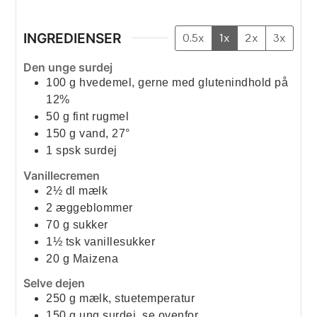
INGREDIENSER
0.5x
1x
2x
3x
Den unge surdej
100
g
hvedemel, gerne med glutenindhold på
12%
50
g
fint rugmel
150
g
vand, 27°
1
spsk
surdej
Vanillecremen
2½
dl
mælk
2
æggeblommer
70
g
sukker
1½
tsk
vanillesukker
20
g
Maizena
Selve dejen
250
g
mælk, stuetemperatur
150
g
ung surdej, se ovenfor