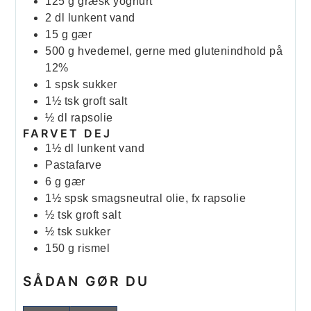
125
g
græsk yoghurt
2
dl
lunkent vand
15
g
gær
500
g
hvedemel, gerne med glutenindhold på
12%
1
spsk
sukker
1½
tsk
groft salt
½
dl
rapsolie
FARVET DEJ
1½
dl
lunkent vand
Pastafarve
6
g
gær
1½
spsk
smagsneutral olie, fx rapsolie
½
tsk
groft salt
½
tsk
sukker
150
g
rismel
SÅDAN GØR DU