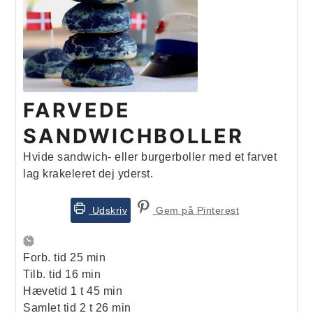
FARVEDE
SANDWICHBOLLER
Hvide sandwich- eller burgerboller med et farvet
lag krakeleret dej yderst.
Udskriv
Gem på Pinterest
minutter
Forb. tid
25
min
minutter
Tilb. tid
16
min
time
minutter
Hævetid
1
t
45
min
timer
minutter
Samlet tid
2
t
26
min