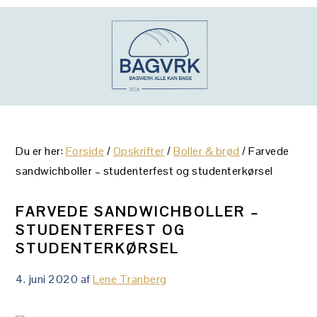
Gå
Skip
Gå
direkte
til
direkte
til
indhold
til
primær
primær
navigation
sidebar
Du er her:
Forside
/
Opskrifter
/
Boller & brød
/
Farvede
sandwichboller – studenterfest og studenterkørsel
FARVEDE SANDWICHBOLLER –
STUDENTERFEST OG
STUDENTERKØRSEL
4. juni 2020
af
Lene Tranberg