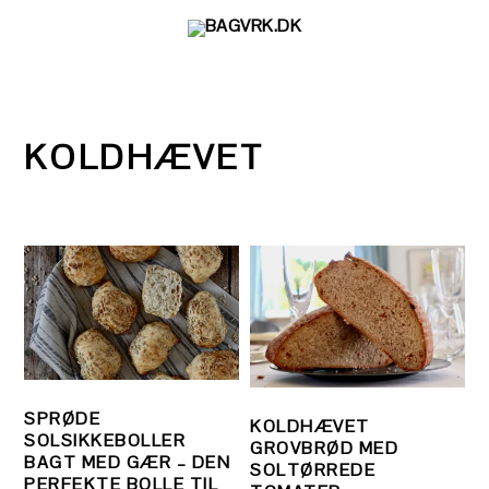
Gå
Skip
Gå
direkte
til
direkte
til
indhold
til
primær
primær
navigation
sidebar
KOLDHÆVET
SPRØDE
KOLDHÆVET
SOLSIKKEBOLLER
GROVBRØD MED
BAGT MED GÆR – DEN
SOLTØRREDE
PERFEKTE BOLLE TIL