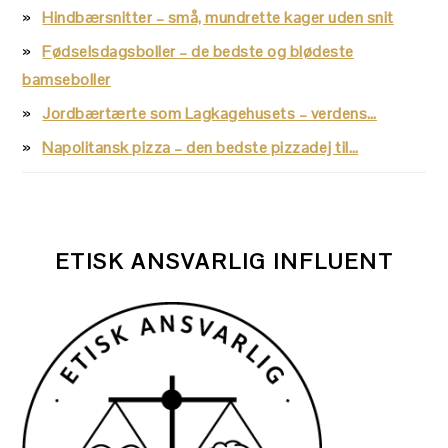
Hindbærsnitter – små, mundrette kager uden snit
Fødselsdagsboller – de bedste og blødeste
bamseboller
Jordbærtærte som Lagkagehusets – verdens…
Napolitansk pizza – den bedste pizzadej til…
ETISK ANSVARLIG INFLUENT