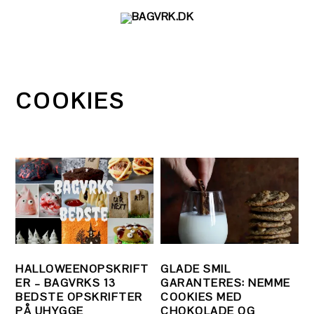
Gå
Skip
Gå
direkte
til
direkte
til
indhold
til
primær
primær
navigation
sidebar
COOKIES
HALLOWEENOPSKRIFT
GLADE SMIL
ER – BAGVRKS 13
GARANTERES: NEMME
BEDSTE OPSKRIFTER
COOKIES MED
PÅ UHYGGE
CHOKOLADE OG