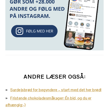
ANDRE LÆSER OGSÅ:
Surdejsbrød for begyndere – start med det her brød!
Fristende chokoladesmåkager: Én bid, og du er
afhængig;-)