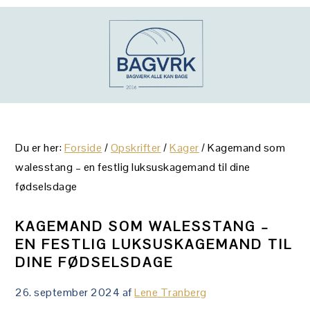
Gå
Skip
Gå
direkte
til
direkte
til
indhold
til
primær
primær
navigation
sidebar
Du er her:
Forside
/
Opskrifter
/
Kager
/
Kagemand som
walesstang – en festlig luksuskagemand til dine
fødselsdage
KAGEMAND SOM WALESSTANG –
EN FESTLIG LUKSUSKAGEMAND TIL
DINE FØDSELSDAGE
26. september 2024
af
Lene Tranberg