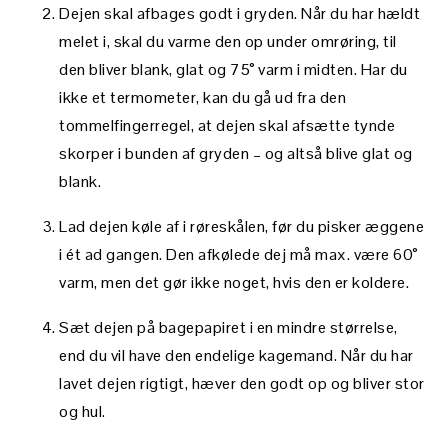
Dejen skal afbages godt i gryden. Når du har hældt
melet i, skal du varme den op under omrøring, til
den bliver blank, glat og 75° varm i midten. Har du
ikke et termometer, kan du gå ud fra den
tommelfingerregel, at dejen skal afsætte tynde
skorper i bunden af gryden – og altså blive glat og
blank.
Lad dejen køle af i røreskålen, før du pisker æggene
i ét ad gangen. Den afkølede dej må max. være 60°
varm, men det gør ikke noget, hvis den er koldere.
Sæt dejen på bagepapiret i en mindre størrelse,
end du vil have den endelige kagemand. Når du har
lavet dejen rigtigt, hæver den godt op og bliver stor
og hul.