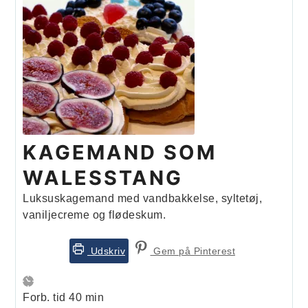
KAGEMAND SOM
WALESSTANG
Luksuskagemand med vandbakkelse, syltetøj,
vaniljecreme og flødeskum.
Udskriv
Gem på Pinterest
minutter
Forb. tid
40
min