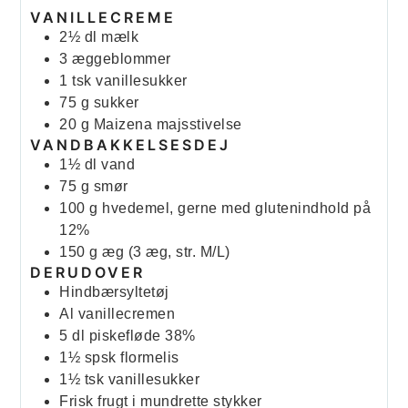
VANILLECREME
2½
dl
mælk
3
æggeblommer
1
tsk
vanillesukker
75
g
sukker
20
g
Maizena majsstivelse
VANDBAKKELSESDEJ
1½
dl
vand
75
g
smør
100
g
hvedemel, gerne med glutenindhold på
12%
150
g
æg (3 æg, str. M/L)
DERUDOVER
Hindbærsyltetøj
Al vanillecremen
5
dl
piskefløde 38%
1½
spsk
flormelis
1½
tsk
vanillesukker
Frisk frugt i mundrette stykker