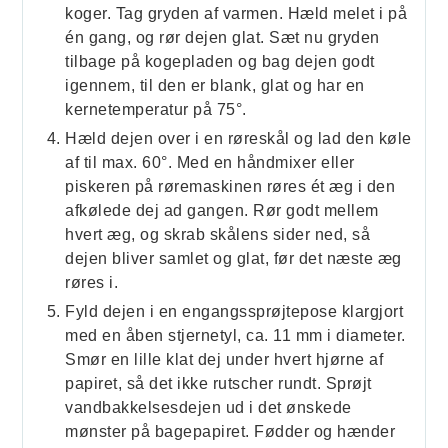
koger. Tag gryden af varmen. Hæld melet i på
én gang, og rør dejen glat. Sæt nu gryden
tilbage på kogepladen og bag dejen godt
igennem, til den er blank, glat og har en
kernetemperatur på 75°.
Hæld dejen over i en røreskål og lad den køle
af til max. 60°. Med en håndmixer eller
piskeren på røremaskinen røres ét æg i den
afkølede dej ad gangen. Rør godt mellem
hvert æg, og skrab skålens sider ned, så
dejen bliver samlet og glat, før det næste æg
røres i.
Fyld dejen i en engangssprøjtepose klargjort
med en åben stjernetyl, ca. 11 mm i diameter.
Smør en lille klat dej under hvert hjørne af
papiret, så det ikke rutscher rundt. Sprøjt
vandbakkelsesdejen ud i det ønskede
mønster på bagepapiret. Fødder og hænder